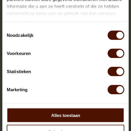
informatie die u aan ze heeft verstrekt of die ze hebben
verzameld op basis van uw gebruik van hun services.
Toestemmingsselectie
Noodzakelijk
Voorkeuren
Brandhout Beuk | ca.120x80x180cm | 90
netzakken
Statistieken
479,00
Op voorraad
Marketing
Inhoud:
ca. 750 blokken
Bloklengte:
ca. 25 cm.
Alles toestaan
IN MIJN WINKELWAGEN