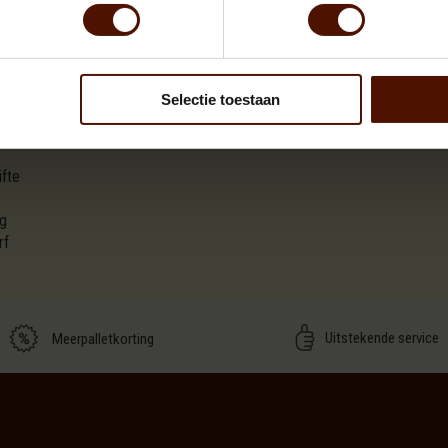
en brandhout
.
zakken van 8 kg
en direct klaar voor gebruik. Beukenhout is een harde
oon, met
weinig rook en minimale roetaanslag
in je kachel of haard. 
Selectie toestaan
ifte
ag
rf
Uitstekende service
Meerpalletkorting