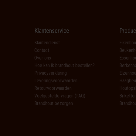
Klantenservice
Produc
Klantendienst
Eikenhou
Contact
Beukenh
Over ons
Essenho
Hoe kan ik brandhout bestellen?
Berkenh
Privacyverklaring
Elzenhou
Leveringsvoorwaarden
Haagbeu
Retourvoorwaarden
Houtops
Veelgestelde vragen (FAQ)
Brikette
Brandhout bezorgen
Brandhou