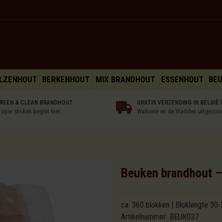
LZENHOUT
BERKENHOUT
MIX BRANDHOUT
ESSENHOUT
BE
REEN & CLEAN BRANDHOUT
GRATIS VERZENDING IN BELGIË 
roper stoken begint hier
Wallonië en de Wadden uitgezon
Beuken brandhout –
ca. 360 blokken | Bloklengte 30
Artikelnummer:
BEUK037