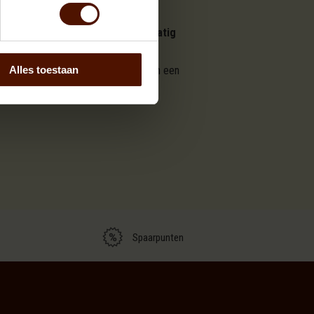
 houtsoort die
langzaam en gelijkmatig
Ideaal voor wie efficiënt wil stoken en een
Alles toestaan
Spaarpunten