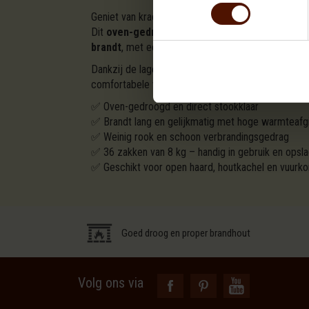
Geniet van krachtige, langdurige warmte met
beuk
Dit
oven-gedroogde haardhout
is verpakt in
36 
brandt
, met een
mooie vlam en veel warmte
.
Dankzij de lage vochtigheidsgraad brandt het sch
comfortabele warmte wil ervaren.
✅ Oven-gedroogd en direct stookklaar
✅ Brandt lang en gelijkmatig met hoge warmteafg
✅ Weinig rook en schoon verbrandingsgedrag
✅ 36 zakken van 8 kg – handig in gebruik en opsl
✅ Geschikt voor open haard, houtkachel en vuurko
Goed droog en proper brandhout
Volg ons via