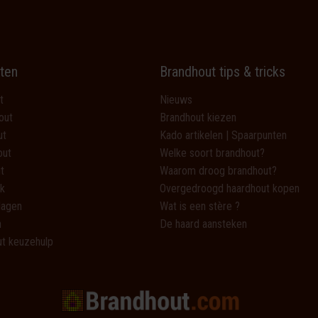
ten
Brandhout tips & tricks
t
Nieuws
out
Brandhout kiezen
ut
Kado artikelen | Spaarpunten
out
Welke soort brandhout?
t
Waarom droog brandhout?
k
Overgedroogd haardhout kopen
lagen
Wat is een stère ?
n
De haard aansteken
t keuzehulp