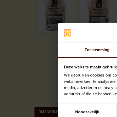
Toestemming
Deze website maakt gebruik
We gebruiken cookies om cont
websiteverkeer te analyseren
media, adverteren en analys
verstrekt of die ze hebben v
Toestemmingsselectie
OMSCHRIJVING
SPECIFICATIES
Noodzakelijk