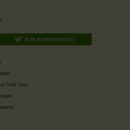
d
IN MIJN WINKELWAGEN
m
pallet
met Track Trace
trouwd
waliteit