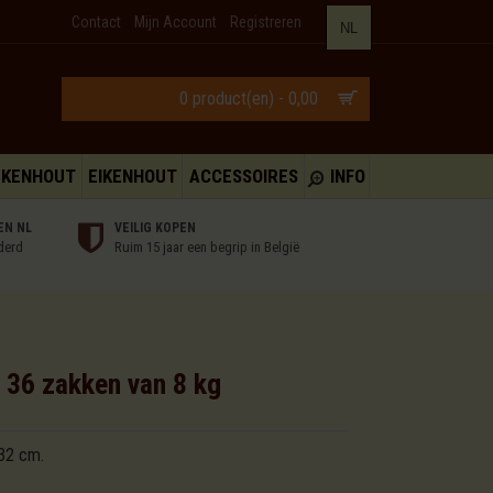
Contact
Mijn Account
Registreren
NL
0 product(en) - 0,00
UKENHOUT
EIKENHOUT
ACCESSOIRES
INFO
EN NL
VEILIG KOPEN
derd
Ruim 15 jaar een begrip in België
 36 zakken van 8 kg
-32 cm.