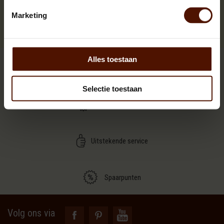
Marketing
Briketten | Pinikay | RUF | Bruinkool | Nestro
Alles toestaan
Goed droog en proper brandhout
Selectie toestaan
Meerpalletkorting
Uitstekende service
Spaarpunten
Volg ons via