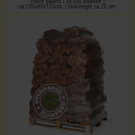
Halve pallets | ca.500 blokken |
ca.120x80x120cm. | bloklengte ca.25 cm.