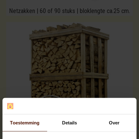
Netzakken | 60 of 90 stuks | bloklengte ca.25 cm.
Toestemming
Details
Over