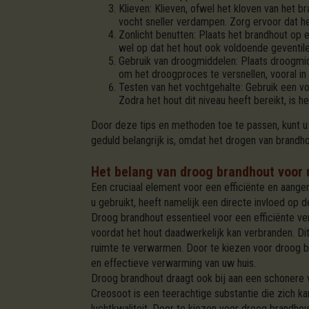
Klieven: Klieven, ofwel het kloven van het b
vocht sneller verdampen. Zorg ervoor dat het
Zonlicht benutten: Plaats het brandhout op e
wel op dat het hout ook voldoende geventil
Gebruik van droogmiddelen: Plaats droogmid
om het droogproces te versnellen, vooral i
Testen van het vochtgehalte: Gebruik een vo
Zodra het hout dit niveau heeft bereikt, is 
Door deze tips en methoden toe te passen, kunt u
geduld belangrijk is, omdat het drogen van brandh
Het belang van droog brandhout voor 
Een cruciaal element voor een efficiënte en aangen
u gebruikt, heeft namelijk een directe invloed op
Droog brandhout essentieel voor een efficiënte ve
voordat het hout daadwerkelijk kan verbranden. Di
ruimte te verwarmen. Door te kiezen voor droog br
en effectieve verwarming van uw huis.
Droog brandhout draagt ook bij aan een schonere v
Creosoot is een teerachtige substantie die zich 
luchtkwaliteit. Door te kiezen voor droog brandho