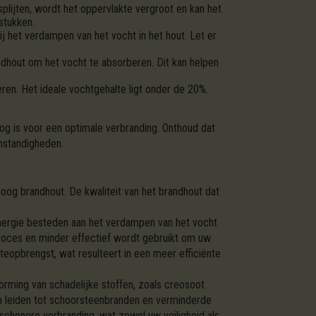
splijten, wordt het oppervlakte vergroot en kan het
stukken.
ij het verdampen van het vocht in het hout. Let er
ndhout om het vocht te absorberen. Dit kan helpen
ren. Het ideale vochtgehalte ligt onder de 20%.
og is voor een optimale verbranding. Onthoud dat
omstandigheden.
roog brandhout. De kwaliteit van het brandhout dat
energie besteden aan het verdampen van het vocht
proces en minder effectief wordt gebruikt om uw
eopbrengst, wat resulteert in een meer efficiënte
orming van schadelijke stoffen, zoals creosoot.
an leiden tot schoorsteenbranden en verminderde
schonere verbranding, wat zowel uw veiligheid als