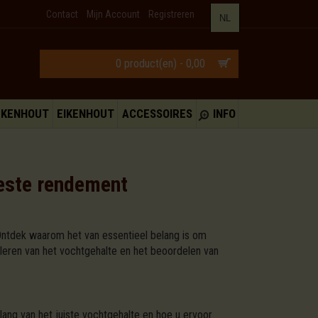
Contact
Mijn Account
Registreren
NL
0 product(en) - 0,00
UKENHOUT
EIKENHOUT
ACCESSOIRES
INFO
beste rendement
 Ontdek waarom het van essentieel belang is om
oleren van het vochtgehalte en het beoordelen van
ng van het juiste vochtgehalte en hoe u ervoor