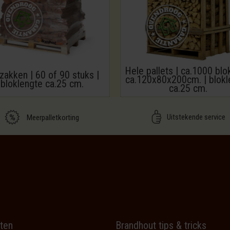
Hele pallets | ca.1000 blo
zakken | 60 of 90 stuks |
ca.120x80x200cm. | blokl
bloklengte ca.25 cm.
ca.25 cm.
Uitstekende service
Meerpalletkorting
ten
Brandhout tips & tricks