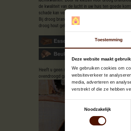
de kwaliteit van de lucht in uw huis ten goede ko
schade kan veroorzaken.
Bij droog brandhout verloopt het ontbrandingsproc
droog hout gelijkmatiger en voorspelbaarder, waar
Toestemming
Deze website maakt gebruik
We gebruiken cookies om cont
Heeft u geen mogelijkheid om het hout zelf zo lang
websiteverkeer te analyseren
ovendroogd garantie van brandhout.com
media, adverteren en analys
verstrekt of die ze hebben v
Toestemmingsselectie
Noodzakelijk