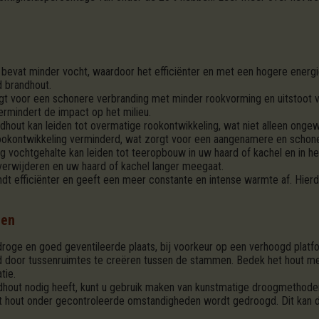
evat minder vocht, waardoor het efficiënter en met een hogere energi
d brandhout.
t voor een schonere verbranding met minder rookvorming en uitstoot va
vermindert de impact op het milieu.
hout kan leiden tot overmatige rookontwikkeling, wat niet alleen ongew
okontwikkeling verminderd, wat zorgt voor een aangenamere en schone
vochtgehalte kan leiden tot teeropbouw in uw haard of kachel en in he
verwijderen en uw haard of kachel langer meegaat.
dt efficiënter en geeft een meer constante en intense warmte af. Hier
den
roge en goed geventileerde plaats, bij voorkeur op een verhoogd platf
eld door tussenruimtes te creëren tussen de stammen. Bedek het hout 
tie.
ndhout nodig heeft, kunt u gebruik maken van kunstmatige droogmethode
 hout onder gecontroleerde omstandigheden wordt gedroogd. Dit kan de 