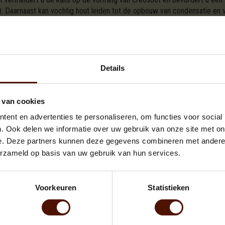
mt. Daarnaast kan vochtig hout leiden tot de opbouw van condensatie en 
es sneller en efficiënter, wat betekent dat u minder moeite hoeft te d
door u de warmteafgifte beter kunt reguleren en uw haard- of kachelerva
Details
 van cookies
ent en advertenties te personaliseren, om functies voor social
 te laten drogen, zorg dan dat u er zeker van bent dat uw leverancier d
. Ook delen we informatie over uw gebruik van onze site met on
e. Deze partners kunnen deze gegevens combineren met andere i
erzameld op basis van uw gebruik van hun services.
Voorkeuren
Statistieken