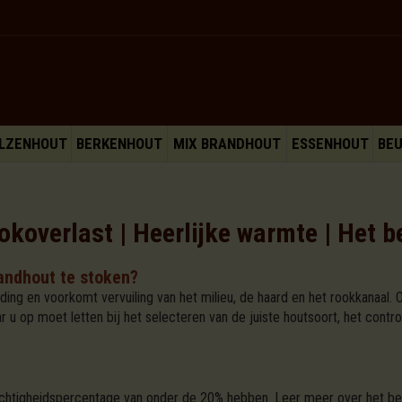
LZENHOUT
BERKENHOUT
MIX BRANDHOUT
ESSENHOUT
BE
okoverlast | Heerlijke warmte | Het 
andhout te stoken?
ding en voorkomt vervuiling van het milieu, de haard en het rookkanaal.
 u op moet letten bij het selecteren van de juiste houtsoort, het contr
htigheidspercentage van onder de 20% hebben. Leer meer over het bela