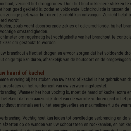
randhout, versnelt het droogproces. Door het hout in kleinere stukken te 
 hout goed gekliefd is, zodat er voldoende luchtcirculatie is tussen de 
en zonnige plek waar het direct zonlicht kan ontvangen. Zonlicht helpt b
eerd wordt.
delen, zoals vocht absorberende zakjes of calciumchloride, bij het bra
n vochtige omstandigheden.
chtmeter om regelmatig het vochtgehalte van het brandhout te controle
het klaar om gestookt te worden.
 uw brandhout effectief drogen en ervoor zorgen dat het voldoende dro
out enige tijd kan duren, afhankelijk van de houtsoort en de omgevings
uw haard of kachel
ame ervaring bij het stoken van uw haard of kachel is het gebruik van d
 de prestaties en het rendement van uw verwarmingstoestel.
rbranding. Wanneer het hout vochtig is, moet de haard of kachel extra 
t betekent dat een aanzienlijk deel van de warmte verloren gaat in het 
andhout minimaliseert u het energieverlies en maximaliseert u de warmt
erbranding. Vochtig hout kan leiden tot onvolledige verbranding en de v
kan afzetten op de wanden van uw schoorsteen en rookkanalen, en het k
ut vermindert u de kans op de vorming van creosoot en bevordert u een 