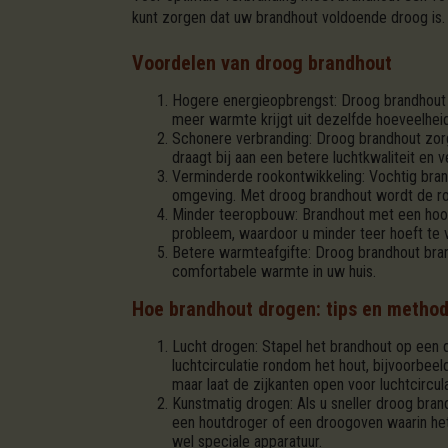
kunt zorgen dat uw brandhout voldoende droog is.
Voordelen van droog brandhout
Hogere energieopbrengst: Droog brandhout b
meer warmte krijgt uit dezelfde hoeveelhei
Schonere verbranding: Droog brandhout zorg
draagt bij aan een betere luchtkwaliteit en 
Verminderde rookontwikkeling: Vochtig brand
omgeving. Met droog brandhout wordt de ro
Minder teeropbouw: Brandhout met een hoog 
probleem, waardoor u minder teer hoeft te 
Betere warmteafgifte: Droog brandhout bran
comfortabele warmte in uw huis.
Hoe brandhout drogen: tips en metho
Lucht drogen: Stapel het brandhout op een d
luchtcirculatie rondom het hout, bijvoorbe
maar laat de zijkanten open voor luchtcircula
Kunstmatig drogen: Als u sneller droog bra
een houtdroger of een droogoven waarin het
wel speciale apparatuur.