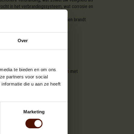
vocht in het verbrandingssysteem, wat corrosie en
oen om uw vuur aan te steken. Bovendien brandt
ring kunt optimaliseren.
Over
 media te bieden en om ons
it wel gedaan heeft!
Brandhout kopen
met
ze partners voor social
nformatie die u aan ze heeft
Marketing