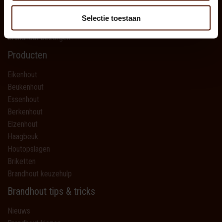
Leveringsvoorwaarden
Retourvoorwaarden
Selectie toestaan
Veelgestelde vragen (FAQ)
Brandhout bezorgen
Producten
Eikenhout
Beukenhout
Essenhout
Berkenhout
Elzenhout
Haagbeuk
Houtopslagen
Briketten
Brandhout keuzehulp
Brandhout tips & tricks
Nieuws