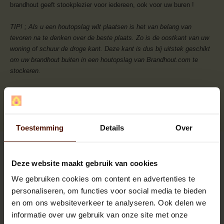
brandhout geeft stookplezier voor iedereen, ook voor uw buren !
TIP! ; Als u een houtopslag wilt plaatsen is het van belang van
tevoren na te denken over de beste plaats. Zo is de oostkant van uw
woning of schuur de droge kant. Deze kant is dus bij uitstek geschikt
om uw brandhout buiten in een houtopslag van Brandhout.com te
stockeren.
Brandhout.com levert uw houtopslag in gans België en heel
Nederland.
Toestemming
Details
Over
Goed droog en proper brandhout
Deze website maakt gebruik van cookies
We gebruiken cookies om content en advertenties te
Meerpalletkorting
personaliseren, om functies voor social media te bieden
en om ons websiteverkeer te analyseren. Ook delen we
informatie over uw gebruik van onze site met onze