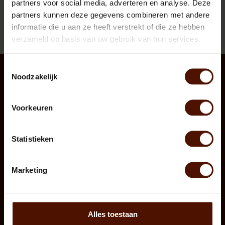
Uitstekende service
partners voor social media, adverteren en analyse. Deze
partners kunnen deze gegevens combineren met andere
informatie die u aan ze heeft verstrekt of die ze hebben
Spaarpunten
verzameld op basis van uw gebruik van hun services.
Toestemmingsselectie
Volg ons via
Noodzakelijk
Voorkeuren
Statistieken
Klantenservice
Klantendienst
Marketing
Contact
Over ons
Hoe kan ik brandhout bestellen?
Privacyverklaring
Alles toestaan