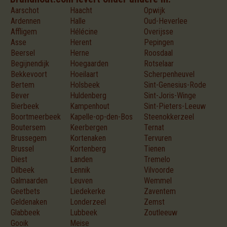
Aarschot
Haacht
Opwijk
Ardennen
Halle
Oud-Heverlee
Affligem
Hélécine
Overijsse
Asse
Herent
Pepingen
Beersel
Herne
Roosdaal
Begijnendijk
Hoegaarden
Rotselaar
Bekkevoort
Hoeilaart
Scherpenheuvel
Bertem
Holsbeek
Sint-Genesius-Rode
Bever
Huldenberg
Sint-Joris-Winge
Bierbeek
Kampenhout
Sint-Pieters-Leeuw
Boortmeerbeek
Kapelle-op-den-Bos
Steenokkerzeel
Boutersem
Keerbergen
Ternat
Brussegem
Kortenaken
Tervuren
Brussel
Kortenberg
Tienen
Diest
Landen
Tremelo
Dilbeek
Lennik
Vilvoorde
Galmaarden
Leuven
Wemmel
Geetbets
Liedekerke
Zaventem
Geldenaken
Londerzeel
Zemst
Glabbeek
Lubbeek
Zoutleeuw
Gooik
Meise