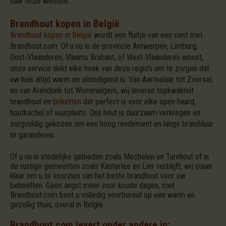
naar onze website.
Brandhout kopen in België
Brandhout kopen in België
wordt een fluitje van een cent met
Brandhout.com. Of u nu in de provincie Antwerpen, Limburg,
Oost-Vlaanderen, Vlaams Brabant, of West-Vlaanderen woont,
onze service dekt elke hoek van deze regio's om te zorgen dat
uw huis altijd warm en uitnodigend is. Van Aartselaar tot Zoersel,
en van Arendonk tot Wommelgem, wij leveren topkwaliteit
brandhout en
briketten
dat perfect is voor elke open haard,
houtkachel of vuurplaats. Ons hout is duurzaam verkregen en
zorgvuldig gekozen om een hoog rendement en lange brandduur
te garanderen.
Of u nu in stedelijke gebieden zoals Mechelen en Turnhout of in
de rustige gemeenten zoals Kasterlee en Lier verblijft, wij staan
klaar om u te voorzien van het beste brandhout voor uw
behoeften. Geen angst meer voor koude dagen, met
Brandhout.com bent u volledig voorbereid op een warm en
gezellig thuis, overal in België.
Brandhout.com levert onder andere in: