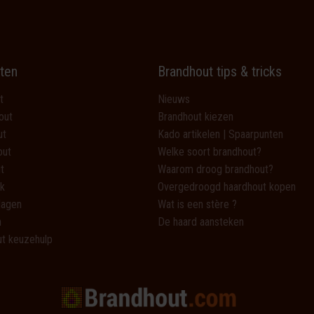
ten
Brandhout tips & tricks
t
Nieuws
out
Brandhout kiezen
ut
Kado artikelen | Spaarpunten
out
Welke soort brandhout?
t
Waarom droog brandhout?
k
Overgedroogd haardhout kopen
lagen
Wat is een stère ?
n
De haard aansteken
t keuzehulp