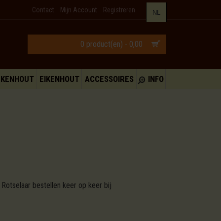
Contact
Mijn Account
Registreren
NL
0 product(en) - 0,00
UKENHOUT
EIKENHOUT
ACCESSOIRES
INFO
Rotselaar bestellen keer op keer bij