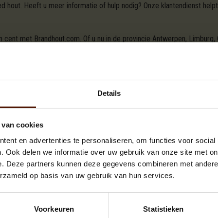
 hout. Heeft u meer informatie of hulp nodig? Onze klantendienst helpt
en cent met Brandhout.com. Of u nu in de provincie Antwerpen, Limburg,
deze regio's om te zorgen dat uw huis altijd warm en uitnodigend is. V
outpellets
en
briketten
dat perfect is voor elke open haard, houtkachel 
ge brandduur te garanderen.
Details
verancier waar u online brandhout kunt kopen in Rotselaar. Ook de intr
andhout.com. En wat dacht u van de gratis levering in Rotselaar? In een 
it verhouding online
.
Wilt u liever telefonisch bestellen? Onze klantend
 van cookies
ent en advertenties te personaliseren, om functies voor social
r Rotselaar
. Ook delen we informatie over uw gebruik van onze site met on
e. Deze partners kunnen deze gegevens combineren met andere i
erzameld op basis van uw gebruik van hun services.
T VAN UW KEUZE VOOR DE BESCHIKBARE A
Voorkeuren
Statistieken