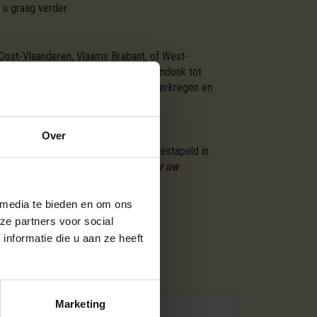
 u graag verder.
 Oost-Vlaanderen, Vlaams Brabant, of West-
an Aartselaar tot Zoersel, en van Arendonk tot
of vuurplaats. Ons hout is duurzaam verkregen en
Over
oductie van ovengedroogd brandhout gestapeld in
paar eenvoudige stappen
besteld u hier uw
ienst helpt u graag verder.
 media te bieden en om ons
ze partners voor social
nformatie die u aan ze heeft
SSORTIMENTEN
Marketing