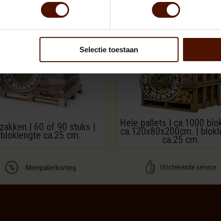
Selectie toestaan
Hele pallets | ca.1000 blo
zakken | 60 of 90 stuks |
ca.120x80x200cm. | blokl
bloklengte ca.25 cm.
ca.25 cm.
Uitstekende service
Meerpalletkorting