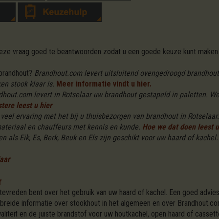
 deze vraag goed te beantwoorden zodat u een goede keuze kunt maken 
 brandhout?
Brandhout.com levert uitsluitend ovengedroogd brandhout i
n stook klaar is.
Meer informatie vindt u hier.
dhout.com levert in Rotselaar uw brandhout gestapeld in paletten. W
tere leest u hier
eel ervaring met het bij u thuisbezorgen van brandhout in Rotselaar.
ateriaal en chauffeurs met kennis en kunde.
Hoe we dat doen leest u
n als Eik, Es, Berk, Beuk en Els zijn geschikt voor uw haard of kachel.
laar
r
 tevreden bent over het gebruik van uw haard of kachel. Een goed advies
ebreide informatie over stookhout in het algemeen en over Brandhout.co
aliteit en de juiste brandstof voor uw houtkachel, open haard of casse