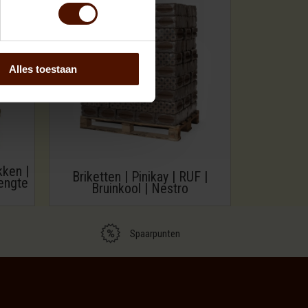
Alles toestaan
kken |
Briketten | Pinikay | RUF |
engte
Bruinkool | Nestro
Spaarpunten