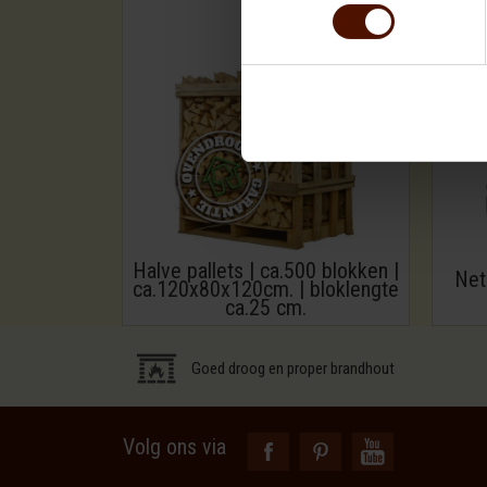
Halve pallets | ca.500 blokken |
Net
ca.120x80x120cm. | bloklengte
ca.25 cm.
Goed droog en proper brandhout
Volg ons via