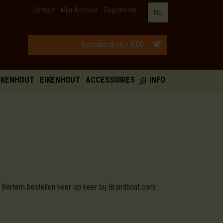
Contact
Mijn Account
Registreren
NL
0 product(en) - 0,00
UKENHOUT
EIKENHOUT
ACCESSOIRES
INFO
 Bertem bestellen keer op keer bij Brandhout.com.