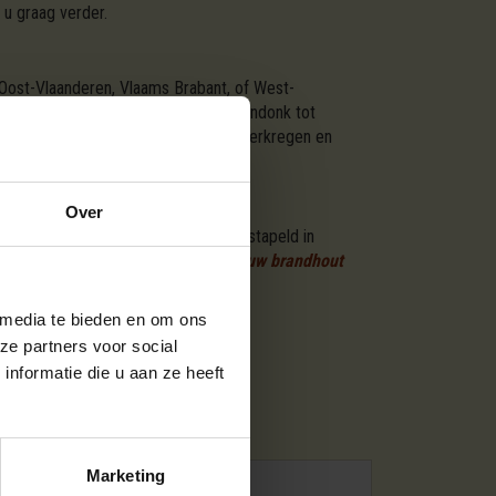
 u graag verder.
 Oost-Vlaanderen, Vlaams Brabant, of West-
an Aartselaar tot Zoersel, en van Arendonk tot
of vuurplaats. Ons hout is duurzaam verkregen en
Over
ctie van ovengedroogd brandhout gestapeld in
ar eenvoudige stappen
besteld u hier uw brandhout
u graag verder.
 media te bieden en om ons
ze partners voor social
nformatie die u aan ze heeft
SSORTIMENTEN
Marketing