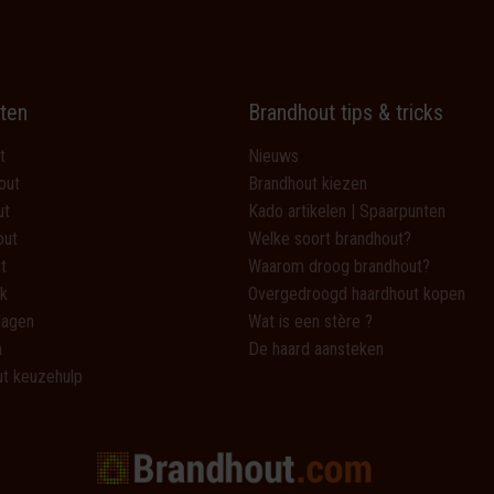
ten
Brandhout tips & tricks
t
Nieuws
out
Brandhout kiezen
ut
Kado artikelen | Spaarpunten
out
Welke soort brandhout?
t
Waarom droog brandhout?
k
Overgedroogd haardhout kopen
lagen
Wat is een stère ?
n
De haard aansteken
t keuzehulp