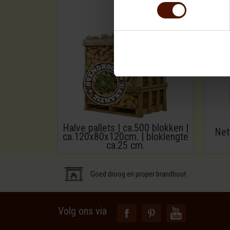
Halve pallets | ca.500 blokken |
Net
ca.120x80x120cm. | bloklengte
ca.25 cm.
Goed droog en proper brandhout
Volg ons via