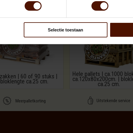
Selectie toestaan
Hele pallets | ca.1000 blo
zakken | 60 of 90 stuks |
ca.120x80x200cm. | blokl
bloklengte ca.25 cm.
ca.25 cm.
Uitstekende service
Meerpalletkorting