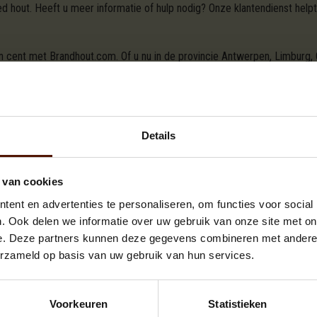
 hout. Heeft u meer informatie of hulp nodig? Onze klantendienst helpt
en cent met Brandhout.com. Of u nu in de provincie Antwerpen, Limburg,
deze regio's om te zorgen dat uw huis altijd warm en uitnodigend is. V
outpellets
en
briketten
dat perfect is voor elke open haard, houtkachel 
ge brandduur te garanderen.
Details
verancier waar u online brandhout kunt kopen in Bertem. Ook de introdu
randhout.com. En wat dacht u van de gratis levering in Bertem? In een pa
ing online
.
Wilt u liever telefonisch bestellen? Onze klantendienst helpt 
 van cookies
ent en advertenties te personaliseren, om functies voor social
r Bertem
. Ook delen we informatie over uw gebruik van onze site met on
e. Deze partners kunnen deze gegevens combineren met andere i
erzameld op basis van uw gebruik van hun services.
T VAN UW KEUZE VOOR DE BESCHIKBARE A
Voorkeuren
Statistieken