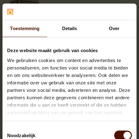
Toestemming
Details
Over
Deze website maakt gebruik van cookies
We gebruiken cookies om content en advertenties te
personaliseren, om functies voor social media te bieden
Aantal
Je bespaart
en om ons websiteverkeer te analyseren. Ook delen we
2
2%
informatie over uw gebruik van onze site met onze
3 of meer
4%
partners voor social media, adverteren en analyse. Deze
partners kunnen deze gegevens combineren met andere
OMSCHRIJVING
informatie die u aan ze heeft verstrekt of die ze hebben
SPECIFICATIES
verzameld op basis van uw gebruik van hun services.
Brandhout els is een prima, zachte houtsoort dat makkelijk
Toestemmingsselectie
brandt, niet "spat" en zeer geschikt is voor kleinere haarden en
Noodzakelijk
speksteenkachels. Brandhout els ontbrand zeer makkelijk en