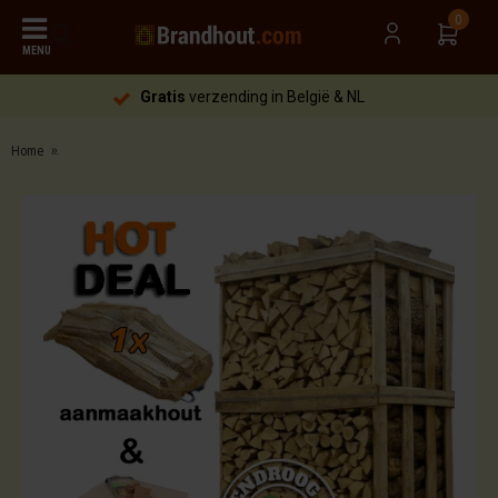
0
MENU
Gratis
verzending in België & NL
Home
Brandhout Els | hot deal (ca.120x80x200cm) | aanmaakhout | aanmaakblokjes