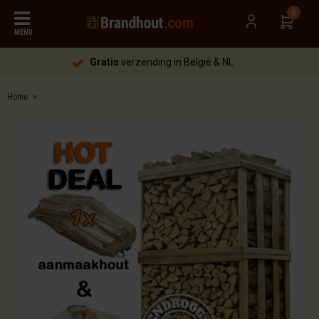
0
MENU
Gratis
verzending in België & NL
Home
Brandhout Berk | hot deal (ca.120x80x200cm) | aanmaakhout | aanmaakblokjes