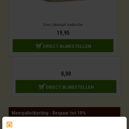
Doos | Aanmaak houtkrullen
19,95
DIRECT BIJBESTELLEN
0,00
DIRECT BIJBESTELLEN
Meerpalletkorting - Bespaar tot 10%