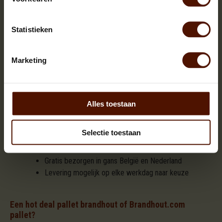
witte bast en heeft een aangename geur.
Statistieken
Hot deal pallet brandhout berk ovengedroogd kopen?
Inclusief 5 zakken aanmaakhout en doos
Marketing
aanmaakblokjes
Stookklaar, direct te gebruiken
Maximaal 3 blokken tegelijk stoken
Alles toestaan
Prima brandhout, brandt makkelijk, "spat" niet !
Heerlijke warmte en levendig vlammenspel
Energiewaarde 4.4 kW per kg.
Selectie toestaan
Pallet is verloren verpakking ook geschikt als
brandhout
Gratis bezorgen in gans België en Nederland
Levering mogelijk op elke werkdag naar keuze
Een hot deal pallet brandhout of Brandhout.com
pallet?