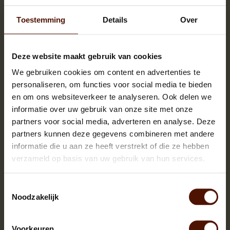
Toestemming
Details
Over
Deze website maakt gebruik van cookies
We gebruiken cookies om content en advertenties te
personaliseren, om functies voor social media te bieden
en om ons websiteverkeer te analyseren. Ook delen we
informatie over uw gebruik van onze site met onze
Aantal
Je bespaart
partners voor social media, adverteren en analyse. Deze
2
2%
partners kunnen deze gegevens combineren met andere
3 of meer
4%
informatie die u aan ze heeft verstrekt of die ze hebben
verzameld op basis van uw gebruik van hun services.
OMSCHRIJVING
SPECIFICATIES
Toestemmingsselectie
Noodzakelijk
Brandhout berk is een prima, zachte houtsoort dat makkelijk
brandt, niet "spat" en zeer geschikt is voor kleinere haarden en
kachels. Berk brandhout ontbrand zeer makkelijk door zijn
Voorkeuren