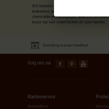
RUF briketten van beukenhout zijn hoogwaardige b
beukenhout, wat zorgt voor een hoge energiedicht
chemicaliën en toevoegingen, waardoor ze milieuvr
keuze zijn voor zowel kachels als open haarden.
Goed droog en proper brandhout
Volg ons via
Klantenservice
Produc
Klantendienst
Eikenhou