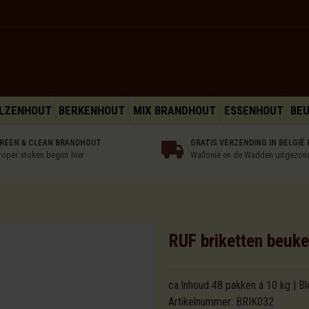
LZENHOUT
BERKENHOUT
MIX BRANDHOUT
ESSENHOUT
BE
REEN & CLEAN BRANDHOUT
GRATIS VERZENDING IN BELGIË 
roper stoken begint hier
Wallonië en de Wadden uitgezon
RUF briketten beuke
ca.Inhoud 48 pakken á 10 kg | B
Artikelnummer:
BRIK032