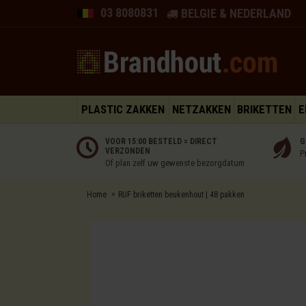
03 8080831
BELGIE & NEDERLAND
PLASTIC ZAKKEN
NETZAKKEN
BRIKETTEN
E
VOOR 15:00 BESTELD = DIRECT
G
VERZONDEN
P
Of plan zelf uw gewenste bezorgdatum
Home
RUF briketten beukenhout | 48 pakken