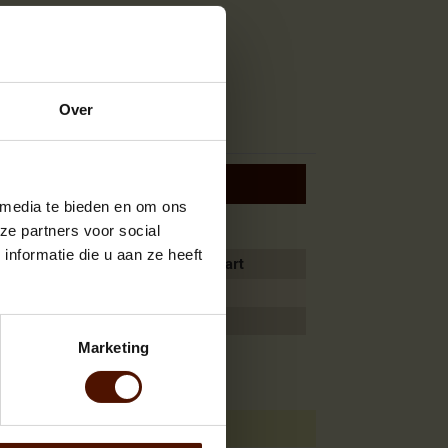
Over
 tot 10%
 media te bieden en om ons
ze partners voor social
nformatie die u aan ze heeft
Aantal
Je bespaart
2
2%
3 of meer
4%
Marketing