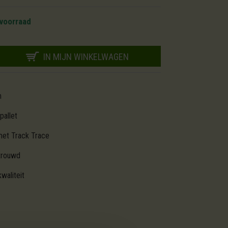
voorraad
IN MIJN WINKELWAGEN
m
pallet
met Track Trace
trouwd
waliteit