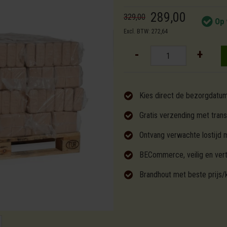
289,00
329,00
Op 
Excl. BTW: 272,64
-
+
Kies direct de bezorgdatu
Gratis verzending met trans
Ontvang verwachte lostijd 
BECommerce, veilig en ver
Brandhout met beste prijs/k