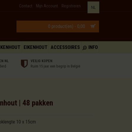
Contact
Mijn Account
Registreren
NL
0 product(en) - 0,00
UKENHOUT
EIKENHOUT
ACCESSOIRES
INFO
EN NL
VEILIG KOPEN
derd
Ruim 15 jaar een begrip in België
nhout | 48 pakken
loklengte 10 x 15cm