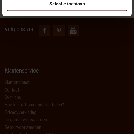
Selectie toestaan
Spaarpunten
Volg ons via
Klantenservice
Klantendienst
Contact
Over ons
Hoe kan ik brandhout bestellen?
Privacyverklaring
Leveringsvoorwaarden
Retourvoorwaarden