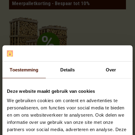
Meerpalletkorting - Bespaar tot 10%
Toestemming
Details
Over
Aantal
Je bespaart
Deze website maakt gebruik van cookies
2
2%
We gebruiken cookies om content en advertenties te
3 of meer
4%
personaliseren, om functies voor social media te bieden
en om ons websiteverkeer te analyseren. Ook delen we
OMSCHRIJVING
informatie over uw gebruik van onze site met onze
SPECIFICATIES
partners voor social media, adverteren en analyse. Deze