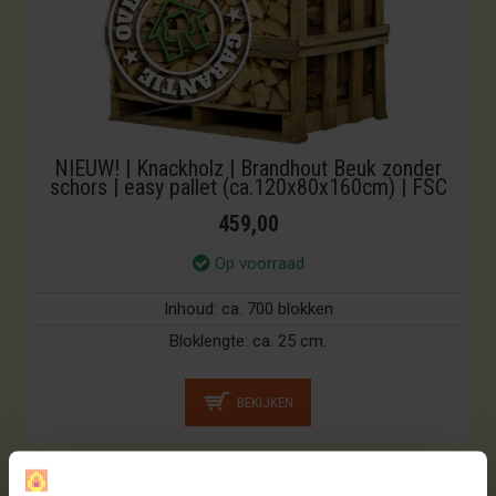
NIEUW! | Knackholz | Brandhout Beuk zonder
schors | easy pallet (ca.120x80x160cm) | FSC
459,00
Op voorraad
Inhoud:
ca. 700 blokken
Bloklengte:
ca. 25 cm.
BEKIJKEN