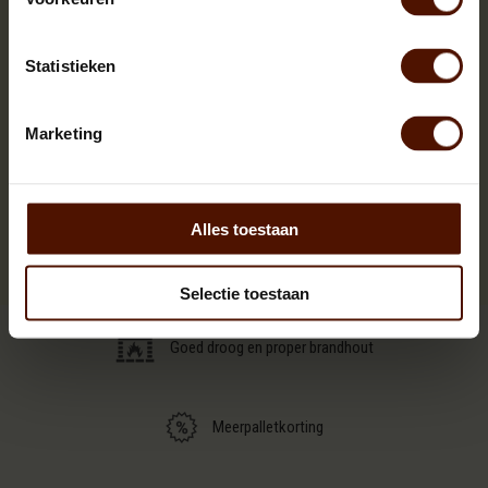
Op voorraad
Statistieken
Inhoud:
ca. 1000 blokken
Bloklengte:
ca. 25 cm.
Marketing
BEKIJKEN
Alles toestaan
Weergeven 1 t/m 3 van in totaal 3
Selectie toestaan
Goed droog en proper brandhout
Meerpalletkorting