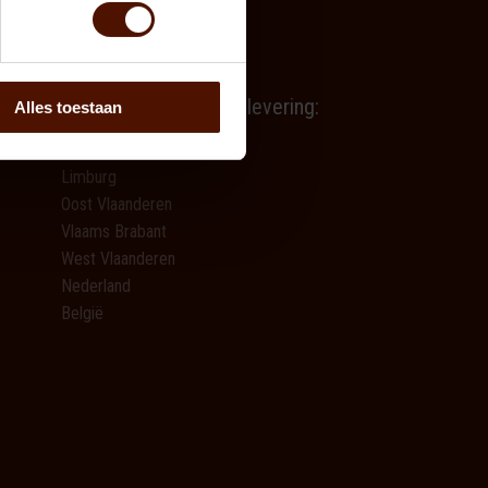
Brandhout.com gratis levering:
Alles toestaan
Provincie Antwerpen
Limburg
Oost Vlaanderen
Vlaams Brabant
West Vlaanderen
Nederland
België