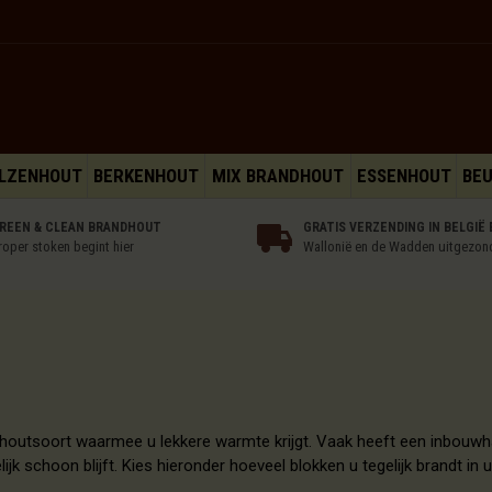
LZENHOUT
BERKENHOUT
MIX BRANDHOUT
ESSENHOUT
BE
REEN & CLEAN BRANDHOUT
GRATIS VERZENDING IN BELGIË 
roper stoken begint hier
Wallonië en de Wadden uitgezon
outsoort waarmee u lekkere warmte krijgt. Vaak heeft een inbouwha
lijk schoon blijft. Kies hieronder hoeveel blokken u tegelijk brandt i