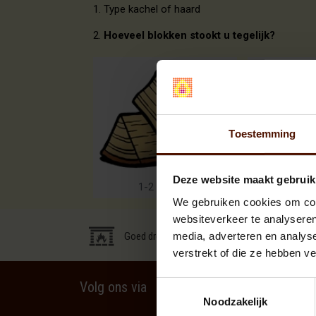
1. Type kachel of haard
2.
Hoeveel blokken stookt u tegelijk?
Toestemming
Deze website maakt gebruik
1-2 blokken
2-3 
We gebruiken cookies om cont
websiteverkeer te analyseren
media, adverteren en analys
Goed droog en proper brandhout
verstrekt of die ze hebben v
Volg ons via
Toestemmingsselectie
Noodzakelijk