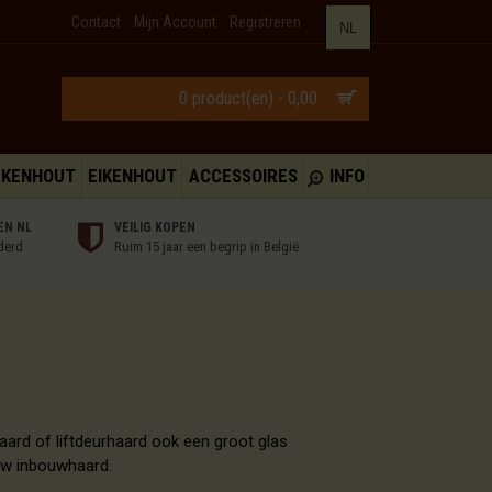
Contact
Mijn Account
Registreren
NL
0 product(en) - 0,00
UKENHOUT
EIKENHOUT
ACCESSOIRES
INFO
EN NL
VEILIG KOPEN
derd
Ruim 15 jaar een begrip in België
ard of liftdeurhaard ook een groot glas
n uw inbouwhaard.