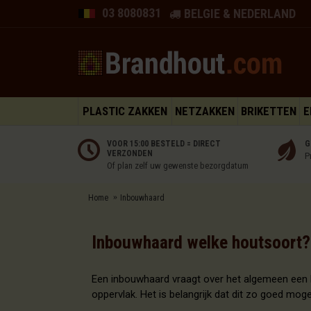
03 8080831
BELGIE & NEDERLAND
PLASTIC ZAKKEN
NETZAKKEN
BRIKETTEN
E
VOOR 15:00 BESTELD = DIRECT
G
VERZONDEN
P
Of plan zelf uw gewenste bezorgdatum
Home
Inbouwhaard
Inbouwhaard welke houtsoort?
Een inbouwhaard vraagt over het algemeen een h
oppervlak. Het is belangrijk dat dit zo goed moge