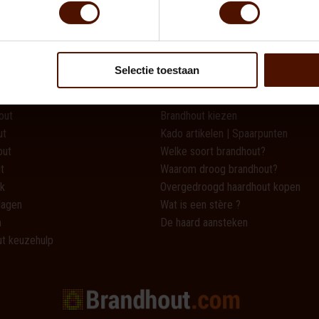
ten
Brandhout tips & tricks
Selectie toestaan
t
Nieuws
out
Brandhout kiezen
ut
Kado artikelen | Spaarpunten
out
Welke soort brandhout?
t
Waarom droog brandhout?
k
Overgedroogd haardhout kopen
lagen
Wat is een stère ?
n
De haard aansteken
t keuzehulp