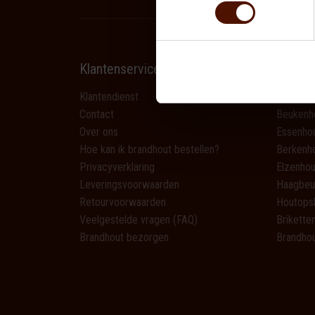
Klantenservice
Produc
Klantendienst
Eikenhou
Contact
Beukenh
Over ons
Essenho
Hoe kan ik brandhout bestellen?
Berkenh
Privacyverklaring
Elzenhou
Leveringsvoorwaarden
Haagbeu
Retourvoorwaarden
Houtops
Veelgestelde vragen (FAQ)
Brikette
Brandhout bezorgen
Brandhou