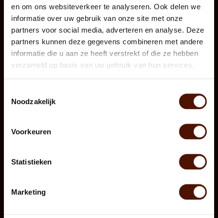
Contact
en om ons websiteverkeer te analyseren. Ook delen we
Over ons
informatie over uw gebruik van onze site met onze
partners voor social media, adverteren en analyse. Deze
Hoe kan ik brandhout bestellen?
partners kunnen deze gegevens combineren met andere
Privacyverklaring
informatie die u aan ze heeft verstrekt of die ze hebben
Leveringsvoorwaarden
verzameld op basis van uw gebruik van hun services.
Retourvoorwaarden
Veelgestelde vragen (FAQ)
Brandhout bezorgen
Toestemmingsselectie
Noodzakelijk
Producten
Eikenhout
Voorkeuren
Beukenhout
Essenhout
Statistieken
Berkenhout
Elzenhout
Haagbeuk
Marketing
Houtopslagen
Briketten