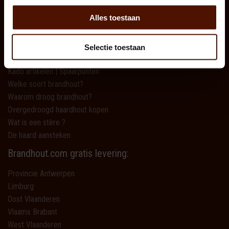
Brandhout keuzehulp
Alles toestaan
Brandhout tips & tricks
Nieuws
Selectie toestaan
Brandhout kiezen
Kado artikelen | Spaarpunten
Welke soort brandhout?
Waarom droog brandhout?
Overgedroogd haardhout kopen
Wat is een stère ?
De haard aansteken
Brandhout.com gratis levering:
Provincie Antwerpen
Limburg
Oost Vlaanderen
Vlaams Brabant
West Vlaanderen