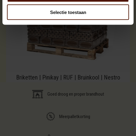
Selectie toestaan
Briketten | Pinikay | RUF | Bruinkool | Nestro
Goed droog en proper brandhout
Meerpalletkorting