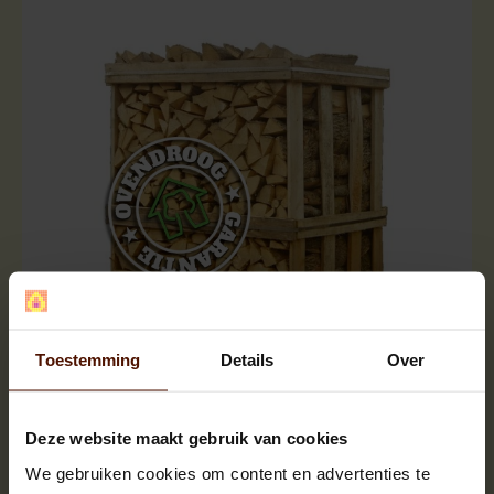
Halve pallets | ca.500 blokken |
Toestemming
Details
Over
ca.120x80x120cm. | bloklengte ca.25 cm.
Deze website maakt gebruik van cookies
We gebruiken cookies om content en advertenties te