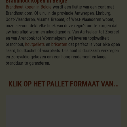
Brandhout kopen in België
Brandhout kopen in België
wordt een fluitje van een cent met
Brandhout.com. Of u nu in de provincie Antwerpen, Limburg,
Oost-Vlaanderen, Vlaams Brabant, of West-Vlaanderen woont,
onze service dekt elke hoek van deze regio's om te zorgen dat
uw huis altijd warm en uitnodigend is. Van Aartselaar tot Zoersel,
en van Arendonk tot Wommelgem, wij leveren topkwaliteit
brandhout,
houtpellets
en
briketten
dat perfect is voor elke open
haard, houtkachel of vuurplaats. Ons hout is duurzaam verkregen
en zorgvuldig gekozen om een hoog rendement en lange
brandduur te garanderen.
KLIK OP HET PALLET FORMAAT VAN UW KEUZE VOOR DE BESCHIKBARE ASSORTIMENTEN