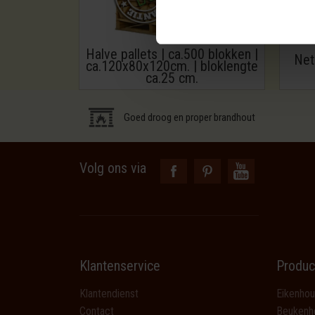
Halve pallets | ca.500 blokken |
Net
ca.120x80x120cm. | bloklengte
ca.25 cm.
Goed droog en proper brandhout
Volg ons via
Klantenservice
Produc
Klantendienst
Eikenhou
Contact
Beukenh