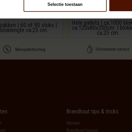
Selectie toestaan
Hele pallets | ca.1000 blo
zakken | 60 of 90 stuks |
ca.120x80x200cm. | blokl
bloklengte ca.25 cm.
ca.25 cm.
Uitstekende service
Meerpalletkorting
ten
Brandhout tips & tricks
t
Nieuws
out
Brandhout kiezen