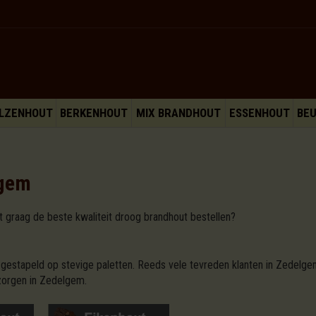
LZENHOUT
BERKENHOUT
MIX BRANDHOUT
ESSENHOUT
BE
lgem
 graag de beste kwaliteit droog brandhout bestellen?
m
gestapeld op stevige paletten. Reeds vele tevreden klanten in Zedelge
zorgen in Zedelgem.