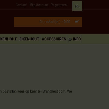
Contact
Mijn Account
Registreren
NL
0 product(en) - 0,00
UKENHOUT
EIKENHOUT
ACCESSOIRES
INFO
m bestellen keer op keer bij Brandhout.com. We