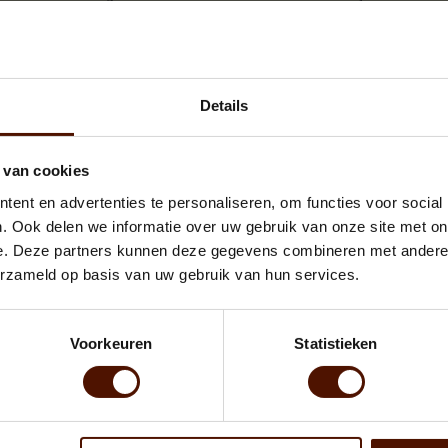
f voor uw houtkachel, open haard of cassette.
 waar u online brandhout kunt kopen in Zedelgem. Ook de introductie va
Details
t dacht u van de gratis levering in Zedelgem?
Kijk dan eens naar
hout kopen in Brugge
of
brandhout kopen in Roesela
 van cookies
T VAN UW KEUZE VOOR DE BESCHIKBARE A
ent en advertenties te personaliseren, om functies voor social
. Ook delen we informatie over uw gebruik van onze site met on
e. Deze partners kunnen deze gegevens combineren met andere i
erzameld op basis van uw gebruik van hun services.
Voorkeuren
Statistieken