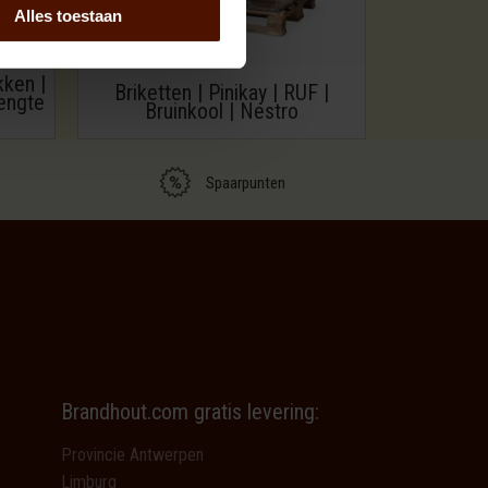
Alles toestaan
kken |
Briketten | Pinikay | RUF |
engte
Bruinkool | Nestro
Spaarpunten
Brandhout.com gratis levering:
Provincie Antwerpen
Limburg