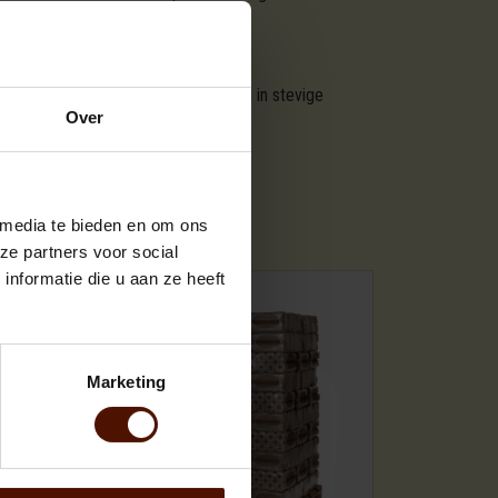
n ovengedroogd brandhout gestapeld in stevige
Over
re
.
SSORTIMENTEN
 media te bieden en om ons
ze partners voor social
nformatie die u aan ze heeft
Marketing