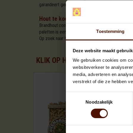
garandeert gemak, kwaliteit en de juiste brandsto
Hout te koop in Zedelgem
Brandhout.com is de eerste brandhout leverancier
Toestemming
paletten is een initiatief van Brandhout.com. En wa
Op zoek naar hout in de omgeving van Zedelgem? 
Deze website maakt gebruik
KLIK OP HET PALLET FORMAA
We gebruiken cookies om cont
websiteverkeer te analyseren
media, adverteren en analys
verstrekt of die ze hebben v
Toestemmingsselectie
Noodzakelijk