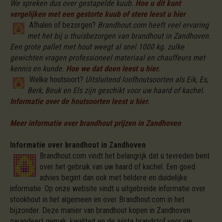
We spreken dus over gestapelde kuub.
Hoe u dit kunt
vergelijken met een gestorte kuub of stere leest u hier
Afhalen of bezorgen?
Brandhout.com heeft veel ervaring
met het bij u thuisbezorgen van brandhout in Zandhoven.
Een grote pallet met hout weegt al snel 1000 kg. zulke
gewichten vragen professioneel materiaal en chauffeurs met
kennis en kunde.
Hoe we dat doen leest u hier.
Welke houtsoort?
Uitsluitend loofhoutsoorten als Eik, Es,
Berk, Beuk en Els zijn geschikt voor uw haard of kachel.
Informatie over de houtsoorten leest u hier.
Meer informatie over brandhout prijzen in Zandhoven
Informatie over brandhout in Zandhoven
Brandhout.com vindt het belangrijk dat u tevreden bent
over het gebruik van uw haard of kachel. Een goed
advies begint dan ook met heldere en duidelijke
informatie. Op onze website vindt u uitgebreide informatie over
stookhout in het algemeen en over Brandhout.com in het
bijzonder. Deze manier van brandhout kopen in Zandhoven
garandeert gemak, kwaliteit en de juiste brandstof voor uw