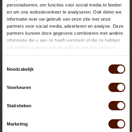
personaliseren, om functies voor social media te bieden
en om ons websiteverkeer te analyseren. Ook delen we
informatie over uw gebruik van onze site met onze
partners voor social media, adverteren en analyse. Deze
partners kunnen deze gegevens combineren met andere
informatie die u aan ze heeft verstrekt of die ze hebben
verzameld op basis van uw gebruik van hun services.
Toestemmingsselectie
Noodzakelijk
Voorkeuren
Statistieken
Netzakken | 60 of 90 stuks | bloklengte ca.25 cm.
Marketing