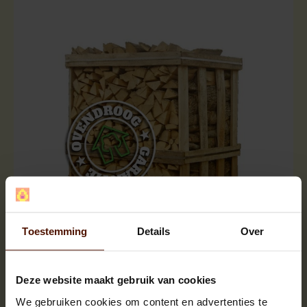
Halve pallets | ca.500 blokken |
Toestemming
Details
Over
ca.120x80x120cm. | bloklengte ca.25 cm.
Deze website maakt gebruik van cookies
We gebruiken cookies om content en advertenties te