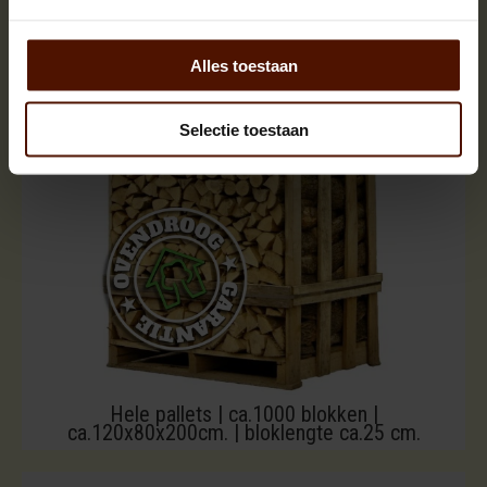
Alles toestaan
Selectie toestaan
Hele pallets | ca.1000 blokken |
ca.120x80x200cm. | bloklengte ca.25 cm.