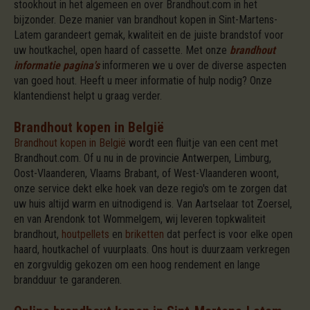
stookhout in het algemeen en over Brandhout.com in het
bijzonder. Deze manier van brandhout kopen in Sint-Martens-
Latem garandeert gemak, kwaliteit en de juiste brandstof voor
uw houtkachel, open haard of cassette. Met onze
brandhout
informatie pagina's
informeren we u over de diverse aspecten
van goed hout. Heeft u meer informatie of hulp nodig? Onze
klantendienst helpt u graag verder.
Brandhout kopen in België
Brandhout kopen in België
wordt een fluitje van een cent met
Brandhout.com. Of u nu in de provincie Antwerpen, Limburg,
Oost-Vlaanderen, Vlaams Brabant, of West-Vlaanderen woont,
onze service dekt elke hoek van deze regio's om te zorgen dat
uw huis altijd warm en uitnodigend is. Van Aartselaar tot Zoersel,
en van Arendonk tot Wommelgem, wij leveren topkwaliteit
brandhout,
houtpellets
en
briketten
dat perfect is voor elke open
haard, houtkachel of vuurplaats. Ons hout is duurzaam verkregen
en zorgvuldig gekozen om een hoog rendement en lange
brandduur te garanderen.