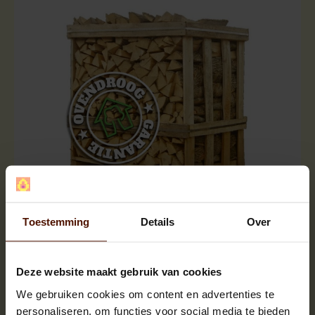
Halve pallets | ca.500 blokken |
ca.120x80x120cm. | bloklengte ca.25 cm.
Toestemming
Details
Over
Deze website maakt gebruik van cookies
We gebruiken cookies om content en advertenties te
personaliseren, om functies voor social media te bieden