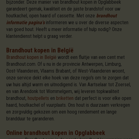
bijzonder. Deze manier van brandhout kopen in Opglabbeek
garandeert gemak, kwaliteit en de juiste brandstof voor uw
houtkachel, open haard of cassette. Met onze
brandhout
informatie pagina's
informeren we u over de diverse aspecten
van goed hout. Heeft u meer informatie of hulp nodig? Onze
klantendienst helpt u graag verder.
Brandhout kopen in België
Brandhout kopen in België
wordt een fluitje van een cent met
Brandhout.com. Of u nu in de provincie Antwerpen, Limburg,
Oost-Vlaanderen, Vlaams Brabant, of West-Vlaanderen woont,
onze service dekt elke hoek van deze regio's om te zorgen dat
uw huis altijd warm en uitnodigend is. Van Aartselaar tot Zoersel,
en van Arendonk tot Wommelgem, wij leveren topkwaliteit
brandhout,
houtpellets
en
briketten
dat perfect is voor elke open
haard, houtkachel of vuurplaats. Ons hout is duurzaam verkregen
en zorgvuldig gekozen om een hoog rendement en lange
brandduur te garanderen.
Online brandhout kopen in Opglabbeek