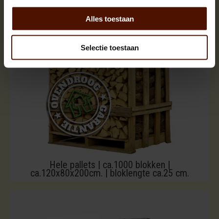
Alles toestaan
Selectie toestaan
Hele pallets | ca.1000 blokken |
ca.120x80x200cm. | bloklengte ca.25 cm.