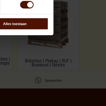
Alles toestaan
kken |
Briketten | Pinikay | RUF |
engte
Bruinkool | Nestro
Spaarpunten