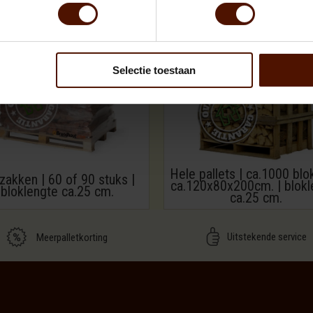
Selectie toestaan
Hele pallets | ca.1000 blo
zakken | 60 of 90 stuks |
ca.120x80x200cm. | blokl
bloklengte ca.25 cm.
ca.25 cm.
Uitstekende service
Meerpalletkorting