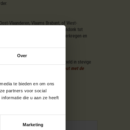
der.
 Oost-Vlaanderen, Vlaams Brabant, of West-
an Aartselaar tot Zoersel, en van Arendonk tot
of vuurplaats. Ons hout is duurzaam verkregen en
Over
ie van ovengedroogd brandhout gestapeld in stevige
ge stappen
besteld u hier uw brandhout met de
verder.
 media te bieden en om ons
ze partners voor social
nformatie die u aan ze heeft
SSORTIMENTEN
Marketing