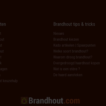
ten
Brandhout tips & tricks
t
Nieuws
out
Brandhout kiezen
ut
Kado artikelen | Spaarpunten
out
Welke soort brandhout?
t
Waarom droog brandhout?
k
Overgedroogd haardhout kopen
lagen
Wat is een stère ?
n
De haard aansteken
t keuzehulp