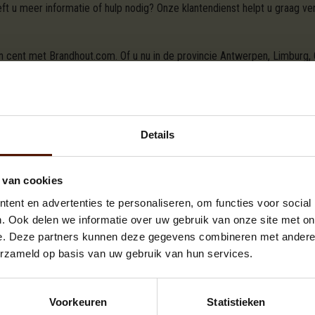
t u meer informatie of hulp nodig? Onze klantendienst helpt u graag ver
en cent met Brandhout.com. Of u nu in de provincie Antwerpen, Limburg,
deze regio's om te zorgen dat uw huis altijd warm en uitnodigend is. V
outpellets
en
briketten
dat perfect is voor elke open haard, houtkachel 
ge brandduur te garanderen.
Details
verancier waar u online brandhout kunt kopen in Olen. Ook de introduct
com. En wat dacht u van de gratis levering in Olen? In een paar eenvoudi
ne
.
Wilt u liever telefonisch bestellen? Onze klantendienst helpt u graag 
 van cookies
ent en advertenties te personaliseren, om functies voor social
r Olen
. Ook delen we informatie over uw gebruik van onze site met on
e. Deze partners kunnen deze gegevens combineren met andere i
erzameld op basis van uw gebruik van hun services.
T VAN UW KEUZE VOOR DE BESCHIKBARE A
Voorkeuren
Statistieken