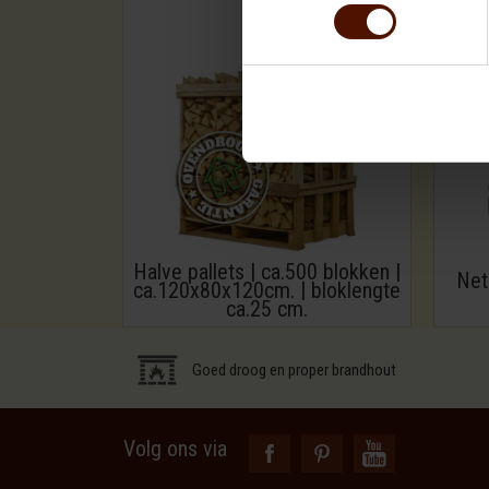
Halve pallets | ca.500 blokken |
Net
ca.120x80x120cm. | bloklengte
ca.25 cm.
Goed droog en proper brandhout
Volg ons via