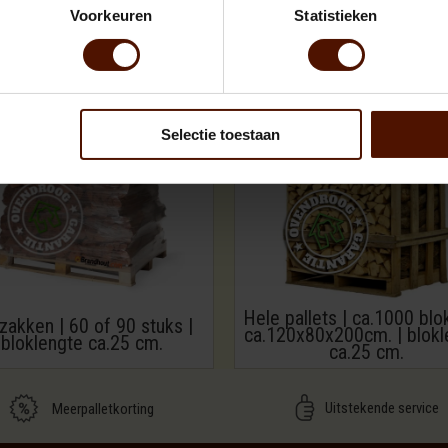
Voorkeuren
Statistieken
Selectie toestaan
Hele pallets | ca.1000 blo
zakken | 60 of 90 stuks |
ca.120x80x200cm. | blokl
bloklengte ca.25 cm.
ca.25 cm.
Uitstekende service
Meerpalletkorting