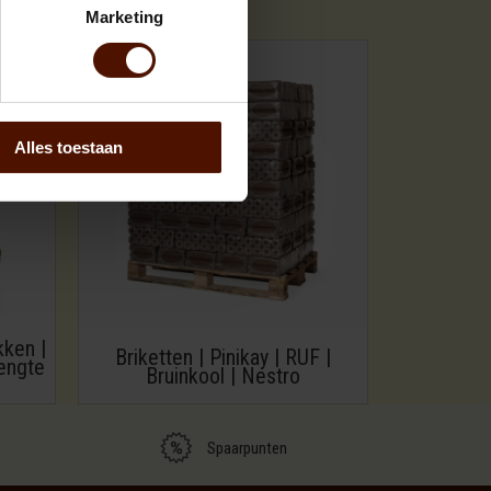
Marketing
Alles toestaan
kken |
Briketten | Pinikay | RUF |
engte
Bruinkool | Nestro
Spaarpunten