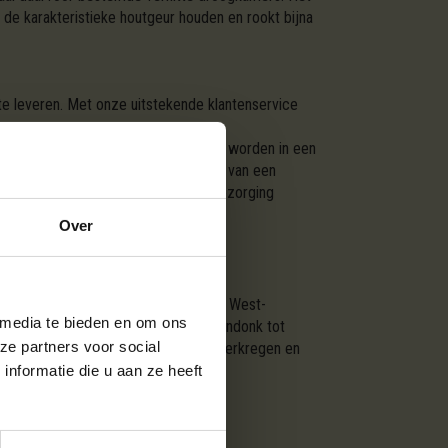
 de karakteristieke houtgeur houden en rookt bijna
 te leveren. Met onze uitstekende klantenservice
erd worden. Zo kan een kuub gestort worden in een
 kuub, geleverd op een pallet, omdat van een
teit van het hout, houtsoort en de bezorging
onze website.
Over
 Oost-Vlaanderen, Vlaams Brabant, of West-
 media te bieden en om ons
an Aartselaar tot Zoersel, en van Arendonk tot
ze partners voor social
of vuurplaats. Ons hout is duurzaam verkregen en
nformatie die u aan ze heeft
SSORTIMENTEN