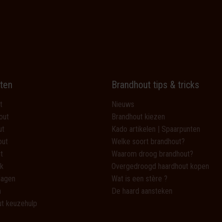
ten
Brandhout tips & tricks
t
Nieuws
out
Brandhout kiezen
ut
Kado artikelen | Spaarpunten
out
Welke soort brandhout?
t
Waarom droog brandhout?
k
Overgedroogd haardhout kopen
lagen
Wat is een stère ?
n
De haard aansteken
t keuzehulp