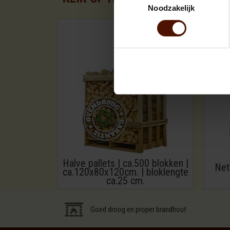
Noodzakelijk
Halve pallets | ca.500 blokken |
Net
ca.120x80x120cm. | bloklengte
ca.25 cm.
Goed droog en proper brandhout