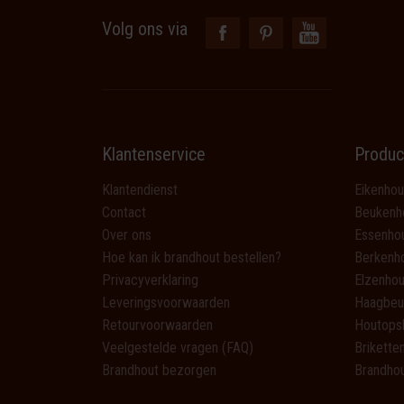
Volg ons via
Klantenservice
Produc
Klantendienst
Eikenhou
Contact
Beukenh
Over ons
Essenho
Hoe kan ik brandhout bestellen?
Berkenh
Privacyverklaring
Elzenhou
Leveringsvoorwaarden
Haagbeu
Retourvoorwaarden
Houtops
Veelgestelde vragen (FAQ)
Brikette
Brandhout bezorgen
Brandhou