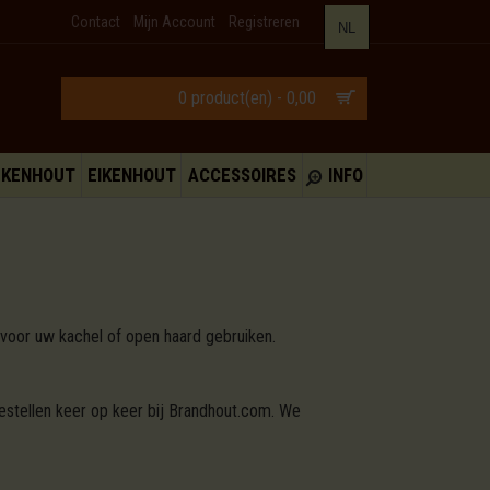
Contact
Mijn Account
Registreren
NL
0 product(en) - 0,00
UKENHOUT
EIKENHOUT
ACCESSOIRES
INFO
 voor uw kachel of open haard gebruiken.
estellen keer op keer bij Brandhout.com. We