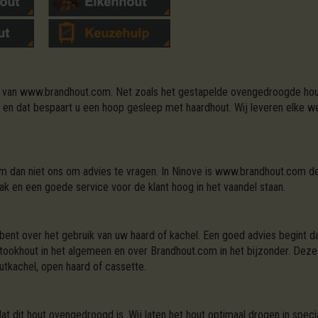
tief van www.brandhout.com. Net zoals het gestapelde ovengedroogde hout
t en dat bespaart u een hoop gesleep met haardhout. Wij leveren elke wer
om dan niet ons om advies te vragen. In Ninove is www.brandhout.com de
k en een goede service voor de klant hoog in het vaandel staan.
bent over het gebruik van uw haard of kachel. Een goed advies begint da
stookhout in het algemeen en over Brandhout.com in het bijzonder. Dez
utkachel, open haard of cassette.
 dat dit hout ovengedroogd is. Wij laten het hout optimaal drogen in sp