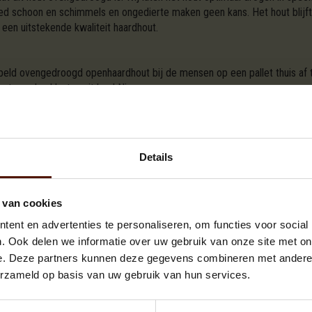
goed schoon en schimmels en ongedierte maken geen kans. Het hout blijft
een uitstekende kwaliteit haardhout.
stapeld ovengedroogd openhaardhout bij de mensen op een pallet thuis af
e tevreden klanten uit heel Ninove.
s op pallets. Een kuub openhaardhout kan op verschillende wijzen gelev
en pallet geleverd worden. Wij kiezen uitdrukkelijk voor een gestapelde
rijs van openhaardhout hangt dus mede van de gekozen wijze af. De kwali
g. Voor meer informatie over de prijzen, verwijzen wij u graag door naar 
Details
k dan eens naar
hout kopen in Aalst
of
brandhout kopen in Zottegem
.
 van cookies
en cent met Brandhout.com. Of u nu in de provincie Antwerpen, Limburg,
ent en advertenties te personaliseren, om functies voor social
deze regio's om te zorgen dat uw huis altijd warm en uitnodigend is. V
. Ook delen we informatie over uw gebruik van onze site met on
outpellets
en
briketten
dat perfect is voor elke open haard, houtkachel 
ge brandduur te garanderen.
e. Deze partners kunnen deze gegevens combineren met andere i
erzameld op basis van uw gebruik van hun services.
T VAN UW KEUZE VOOR DE BESCHIKBARE A