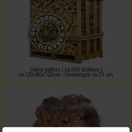
Halve pallets | ca.500 blokken |
ca.120x80x120cm. | bloklengte ca.25 cm.