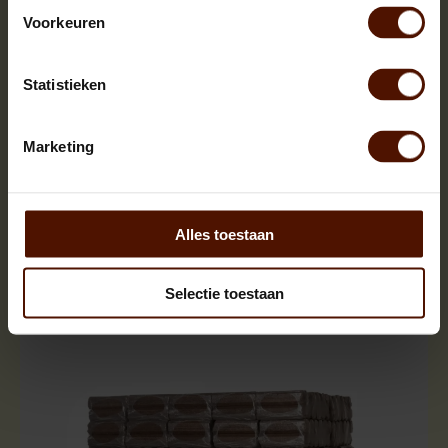
Voorkeuren
Statistieken
Marketing
Alles toestaan
Hele pallets | ca.1000 blokken |
Selectie toestaan
ca.120x80x200cm. | bloklengte ca.25 cm.