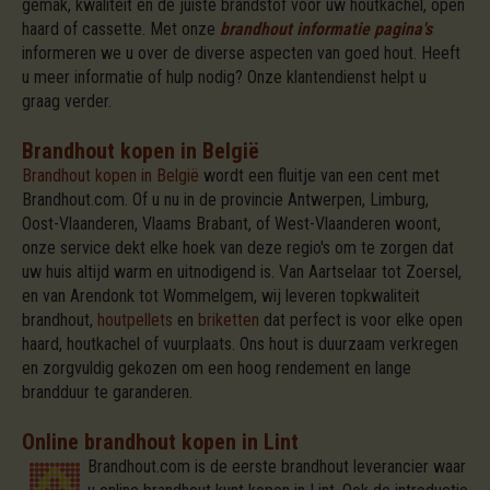
gemak, kwaliteit en de juiste brandstof voor uw houtkachel, open
haard of cassette. Met onze
brandhout informatie pagina's
informeren we u over de diverse aspecten van goed hout. Heeft
u meer informatie of hulp nodig? Onze klantendienst helpt u
graag verder.
Brandhout kopen in België
Brandhout kopen in België
wordt een fluitje van een cent met
Brandhout.com. Of u nu in de provincie Antwerpen, Limburg,
Oost-Vlaanderen, Vlaams Brabant, of West-Vlaanderen woont,
onze service dekt elke hoek van deze regio's om te zorgen dat
uw huis altijd warm en uitnodigend is. Van Aartselaar tot Zoersel,
en van Arendonk tot Wommelgem, wij leveren topkwaliteit
brandhout,
houtpellets
en
briketten
dat perfect is voor elke open
haard, houtkachel of vuurplaats. Ons hout is duurzaam verkregen
en zorgvuldig gekozen om een hoog rendement en lange
brandduur te garanderen.
Online brandhout kopen in Lint
Brandhout.com is de eerste brandhout leverancier waar