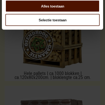
Alles toestaan
Selectie toestaan
Hele pallets | ca.1000 blokken |
ca.120x80x200cm. | bloklengte ca.25 cm.