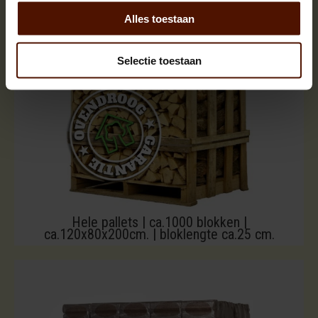
Alles toestaan
Selectie toestaan
Hele pallets | ca.1000 blokken |
ca.120x80x200cm. | bloklengte ca.25 cm.