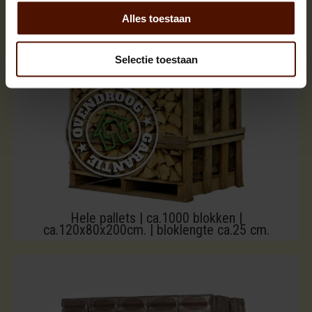
Alles toestaan
Selectie toestaan
Hele pallets | ca.1000 blokken |
ca.120x80x200cm. | bloklengte ca.25 cm.