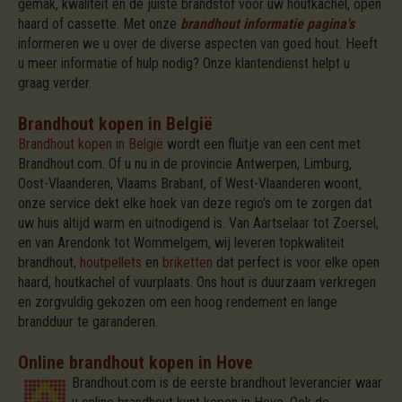
gemak, kwaliteit en de juiste brandstof voor uw houtkachel, open
haard of cassette. Met onze
brandhout informatie pagina's
informeren we u over de diverse aspecten van goed hout. Heeft
u meer informatie of hulp nodig? Onze klantendienst helpt u
graag verder.
Brandhout kopen in België
Brandhout kopen in België
wordt een fluitje van een cent met
Brandhout.com. Of u nu in de provincie Antwerpen, Limburg,
Oost-Vlaanderen, Vlaams Brabant, of West-Vlaanderen woont,
onze service dekt elke hoek van deze regio's om te zorgen dat
uw huis altijd warm en uitnodigend is. Van Aartselaar tot Zoersel,
en van Arendonk tot Wommelgem, wij leveren topkwaliteit
brandhout,
houtpellets
en
briketten
dat perfect is voor elke open
haard, houtkachel of vuurplaats. Ons hout is duurzaam verkregen
en zorgvuldig gekozen om een hoog rendement en lange
brandduur te garanderen.
Online brandhout kopen in Hove
Brandhout.com is de eerste brandhout leverancier waar