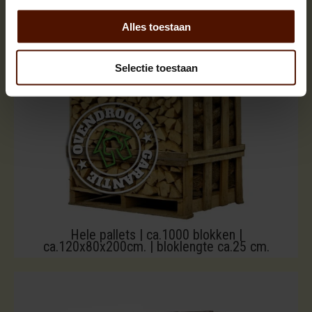
Alles toestaan
Selectie toestaan
Hele pallets | ca.1000 blokken |
ca.120x80x200cm. | bloklengte ca.25 cm.