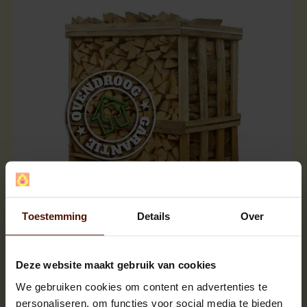
Halve pallets | ca.500 blokken |
ca.120x80x120cm. | bloklengte ca.25 cm.
Toestemming
Details
Over
Deze website maakt gebruik van cookies
We gebruiken cookies om content en advertenties te
personaliseren, om functies voor social media te bieden