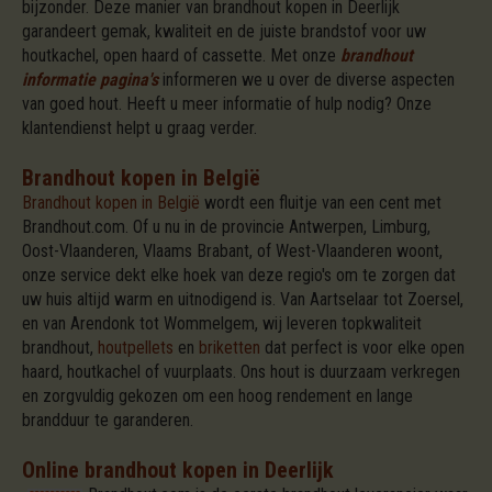
bijzonder. Deze manier van brandhout kopen in Deerlijk
garandeert gemak, kwaliteit en de juiste brandstof voor uw
houtkachel, open haard of cassette. Met onze
brandhout
informatie pagina's
informeren we u over de diverse aspecten
van goed hout. Heeft u meer informatie of hulp nodig? Onze
klantendienst helpt u graag verder.
Brandhout kopen in België
Brandhout kopen in België
wordt een fluitje van een cent met
Brandhout.com. Of u nu in de provincie Antwerpen, Limburg,
Oost-Vlaanderen, Vlaams Brabant, of West-Vlaanderen woont,
onze service dekt elke hoek van deze regio's om te zorgen dat
uw huis altijd warm en uitnodigend is. Van Aartselaar tot Zoersel,
en van Arendonk tot Wommelgem, wij leveren topkwaliteit
brandhout,
houtpellets
en
briketten
dat perfect is voor elke open
haard, houtkachel of vuurplaats. Ons hout is duurzaam verkregen
en zorgvuldig gekozen om een hoog rendement en lange
brandduur te garanderen.
Online brandhout kopen in Deerlijk