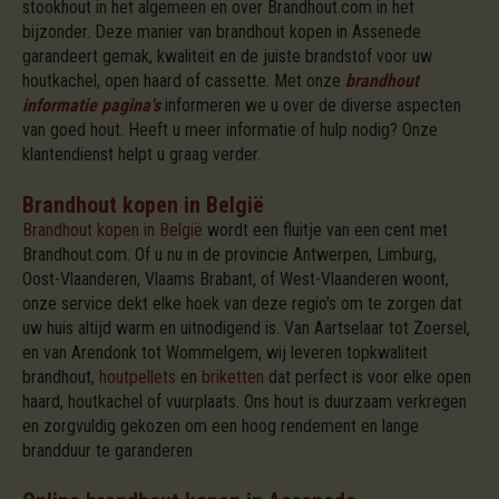
stookhout in het algemeen en over Brandhout.com in het
bijzonder. Deze manier van brandhout kopen in Assenede
garandeert gemak, kwaliteit en de juiste brandstof voor uw
houtkachel, open haard of cassette. Met onze
brandhout
informatie pagina's
informeren we u over de diverse aspecten
van goed hout. Heeft u meer informatie of hulp nodig? Onze
klantendienst helpt u graag verder.
Brandhout kopen in België
Brandhout kopen in België
wordt een fluitje van een cent met
Brandhout.com. Of u nu in de provincie Antwerpen, Limburg,
Oost-Vlaanderen, Vlaams Brabant, of West-Vlaanderen woont,
onze service dekt elke hoek van deze regio's om te zorgen dat
uw huis altijd warm en uitnodigend is. Van Aartselaar tot Zoersel,
en van Arendonk tot Wommelgem, wij leveren topkwaliteit
brandhout,
houtpellets
en
briketten
dat perfect is voor elke open
haard, houtkachel of vuurplaats. Ons hout is duurzaam verkregen
en zorgvuldig gekozen om een hoog rendement en lange
brandduur te garanderen.