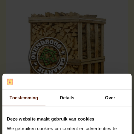
Halve pallets | ca.500 blokken |
Toestemming
Details
Over
ca.120x80x120cm. | bloklengte ca.25 cm.
Deze website maakt gebruik van cookies
We gebruiken cookies om content en advertenties te