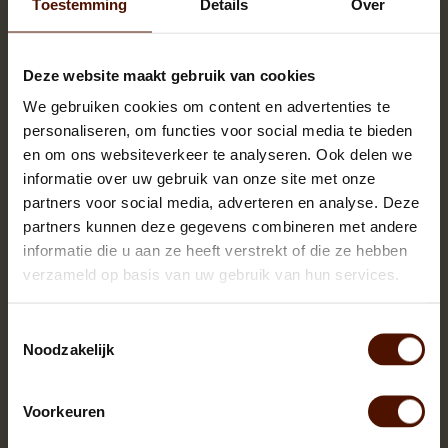
Toestemming
Details
Over
Deze website maakt gebruik van cookies
We gebruiken cookies om content en advertenties te
Halve pallets | ca.500 blokken |
personaliseren, om functies voor social media te bieden
ca.120x80x120cm. | bloklengte ca.25 cm.
en om ons websiteverkeer te analyseren. Ook delen we
informatie over uw gebruik van onze site met onze
partners voor social media, adverteren en analyse. Deze
partners kunnen deze gegevens combineren met andere
informatie die u aan ze heeft verstrekt of die ze hebben
verzameld op basis van uw gebruik van hun services.
Toestemmingsselectie
Noodzakelijk
Voorkeuren