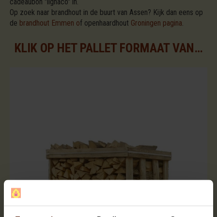
cadeaubon "lignaco" in.
Op zoek naar brandhout in de buurt van Assen? Kijk dan eens op
de
brandhout Emmen o
f openhaardhout
Groningen pagina
.
KLIK OP HET PALLET FORMAAT VAN UW KEUZE VOOR DE BESCHIKBARE ASSORTIMENTEN