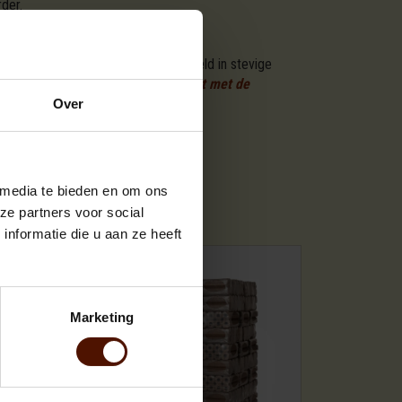
der.
 van ovengedroogd brandhout gestapeld in stevige
 stappen
besteld u hier uw brandhout met de
verder.
Over
 media te bieden en om ons
SSORTIMENTEN
ze partners voor social
nformatie die u aan ze heeft
Marketing