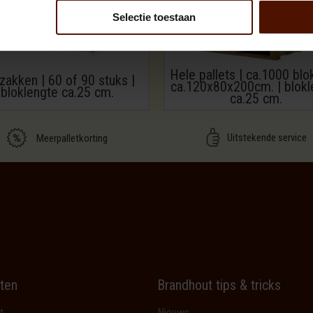
Selectie toestaan
Hele pallets | ca.1000 blo
zakken | 60 of 90 stuks |
ca.120x80x200cm. | blokl
bloklengte ca.25 cm.
ca.25 cm.
Uitstekende service
Meerpalletkorting
ten
Brandhout tips & tricks
t
Nieuws