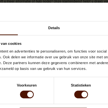
t u meer informatie of hulp nodig? Onze klantendienst helpt u graag ver
verancier waar u online brandhout kunt kopen in As. Ook de introductie
com. En wat dacht u van de gratis levering in As? In een paar eenvoudige
ne
.
Wilt u liever telefonisch bestellen? Onze klantendienst helpt u graag 
Details
r As
 van cookies
ent en advertenties te personaliseren, om functies voor social
T VAN UW KEUZE VOOR DE BESCHIKBARE A
. Ook delen we informatie over uw gebruik van onze site met on
e. Deze partners kunnen deze gegevens combineren met andere i
erzameld op basis van uw gebruik van hun services.
Voorkeuren
Statistieken