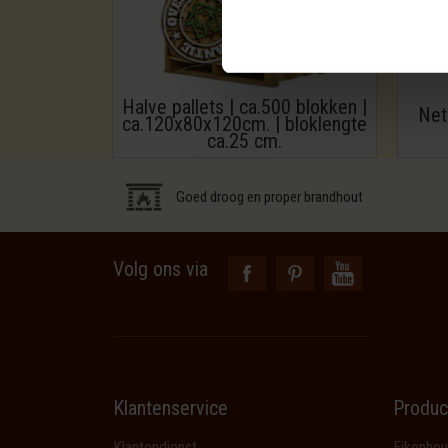
Halve pallets | ca.500 blokken |
Net
ca.120x80x120cm. | bloklengte
ca.25 cm.
Goed droog en proper brandhout
Volg ons via
Klantenservice
Produc
Klantendienst
Eikenhou