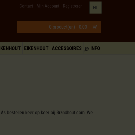
Contact
Mijn Account
Registreren
NL
0 product(en) - 0,00
UKENHOUT
EIKENHOUT
ACCESSOIRES
INFO
 As bestellen keer op keer bij Brandhout.com. We