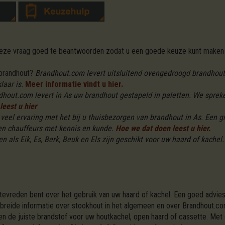
 deze vraag goed te beantwoorden zodat u een goede keuze kunt maken 
 brandhout?
Brandhout.com levert uitsluitend ovengedroogd brandhout i
aar is.
Meer informatie vindt u hier.
dhout.com levert in As uw brandhout gestapeld in paletten. We sprek
leest u hier
eel ervaring met het bij u thuisbezorgen van brandhout in As. Een gr
en chauffeurs met kennis en kunde.
Hoe we dat doen leest u hier.
n als Eik, Es, Berk, Beuk en Els zijn geschikt voor uw haard of kachel.
 tevreden bent over het gebruik van uw haard of kachel. Een goed advies
ebreide informatie over stookhout in het algemeen en over Brandhout.co
 en de juiste brandstof voor uw houtkachel, open haard of cassette. Me