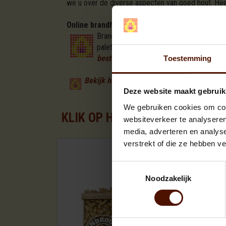
we u over de diverse aspecten van goed hout. Heef
Online brandhout kopen in As
Brandhout.com is de eerste brandhout le
paletten is een initiatief van Brandhout.
beste prijs en kwaliteit verhouding onli
Toestemming
Bekijk hier de brandhout aanbiedingen voo
Deze website maakt gebruik
We gebruiken cookies om cont
KLIK OP HET PALLET FORMAA
websiteverkeer te analyseren
media, adverteren en analys
verstrekt of die ze hebben v
Toestemmingsselectie
Noodzakelijk