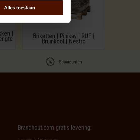
Alles toestaan
kken |
Briketten | Pinikay | RUF |
engte
Bruinkool | Nestro
Spaarpunten
Brandhout.com gratis levering:
Provincie Antwerpen