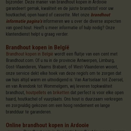
bijzonder. Deze manier van brandhout kopen in Ardooie
garandeert gemak, kwaliteit en de juiste brandstof voor uw
houtkachel, open haard of cassette. Met onze
brandhout
informatie pagina's
informeren we u over de diverse aspecten
van goed hout. Heeft u meer informatie of hulp nodig? Onze
klantendienst helpt u graag verder.
Brandhout kopen in België
Brandhout kopen in België
wordt een fluitje van een cent met
Brandhout.com. Of u nu in de provincie Antwerpen, Limburg,
Oost-Vlaanderen, Vlaams Brabant, of West-Vlaanderen woont,
onze service dekt elke hoek van deze regio's om te zorgen dat
uw huis altijd warm en uitnodigend is. Van Aartselaar tot Zoersel,
en van Arendonk tot Wommelgem, wij leveren topkwaliteit
brandhout,
houtpellets
en
briketten
dat perfect is voor elke open
haard, houtkachel of vuurplaats. Ons hout is duurzaam verkregen
en zorgvuldig gekozen om een hoog rendement en lange
brandduur te garanderen.
Online brandhout kopen in Ardooie