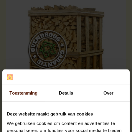
Halve pallets | ca.500 blokken |
ca.120x80x120cm. | bloklengte ca.25 cm.
Toestemming
Details
Over
Deze website maakt gebruik van cookies
We gebruiken cookies om content en advertenties te
personaliseren, om functies voor social media te bieden