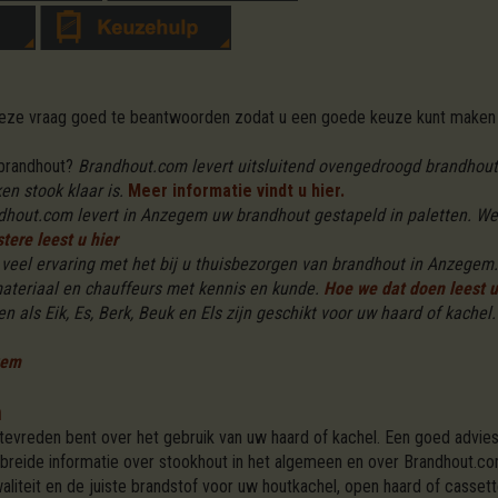
 deze vraag goed te beantwoorden zodat u een goede keuze kunt maken 
 brandhout?
Brandhout.com levert uitsluitend ovengedroogd brandhout 
n stook klaar is.
Meer informatie vindt u hier.
dhout.com levert in Anzegem uw brandhout gestapeld in paletten. We
tere leest u hier
veel ervaring met het bij u thuisbezorgen van brandhout in Anzegem.
ateriaal en chauffeurs met kennis en kunde.
Hoe we dat doen leest u
n als Eik, Es, Berk, Beuk en Els zijn geschikt voor uw haard of kachel.
gem
m
 tevreden bent over het gebruik van uw haard of kachel. Een goed advies
ebreide informatie over stookhout in het algemeen en over Brandhout.co
iteit en de juiste brandstof voor uw houtkachel, open haard of casset