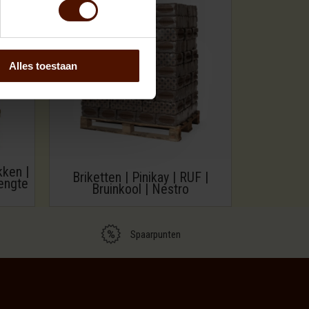
Alles toestaan
kken |
Briketten | Pinikay | RUF |
engte
Bruinkool | Nestro
Spaarpunten