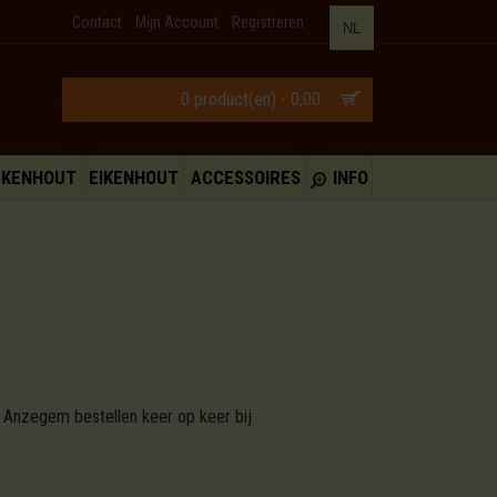
Contact
Mijn Account
Registreren
NL
0 product(en) - 0,00
UKENHOUT
EIKENHOUT
ACCESSOIRES
INFO
n Anzegem bestellen keer op keer bij