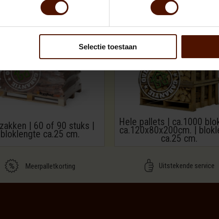
Selectie toestaan
Hele pallets | ca.1000 blo
zakken | 60 of 90 stuks |
ca.120x80x200cm. | blokl
bloklengte ca.25 cm.
ca.25 cm.
Uitstekende service
Meerpalletkorting