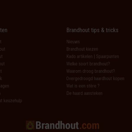
ten
Brandhout tips & tricks
t
Nieuws
out
Brandhout kiezen
ut
Kado artikelen | Spaarpunten
out
Welke soort brandhout?
t
Waarom droog brandhout?
k
Overgedroogd haardhout kopen
lagen
Wat is een stère ?
n
De haard aansteken
t keuzehulp