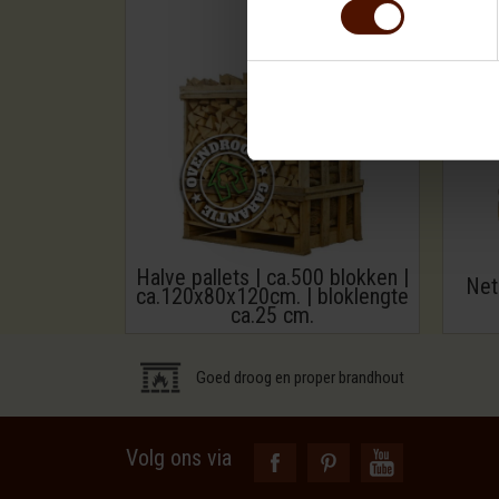
Halve pallets | ca.500 blokken |
Net
ca.120x80x120cm. | bloklengte
ca.25 cm.
Goed droog en proper brandhout
Volg ons via