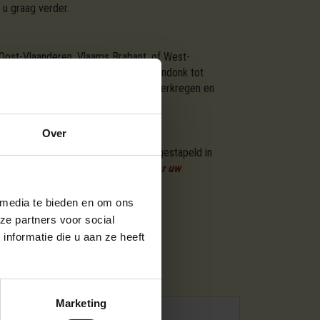
 u graag verder.
 Oost-Vlaanderen, Vlaams Brabant, of West-
an Aartselaar tot Zoersel, en van Arendonk tot
of vuurplaats. Ons hout is duurzaam verkregen en
Over
ductie van ovengedroogd brandhout gestapeld in
paar eenvoudige stappen
besteld u hier uw
ienst helpt u graag verder.
 media te bieden en om ons
ze partners voor social
nformatie die u aan ze heeft
SSORTIMENTEN
Marketing