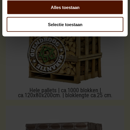
Alles toestaan
Selectie toestaan
Hele pallets | ca.1000 blokken |
ca.120x80x200cm. | bloklengte ca.25 cm.