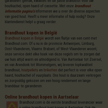
garandeert gemak, kwaliteit en de juiste brandstof voor uw
houtkachel, open haard of cassette. Met onze
brandhout
informatie pagina's
informeren we u over de diverse aspecten
van goed hout. Heeft u meer informatie of hulp nodig? Onze
klantendienst helpt u graag verder.
Brandhout kopen in België
Brandhout kopen in België
wordt een fluitje van een cent met
Brandhout.com. Of u nu in de provincie Antwerpen, Limburg,
Oost-Vlaanderen, Vlaams Brabant, of West-Vlaanderen woont,
onze service dekt elke hoek van deze regio's om te zorgen dat
uw huis altijd warm en uitnodigend is. Van Aartselaar tot Zoersel,
en van Arendonk tot Wommelgem, wij leveren topkwaliteit
brandhout,
houtpellets
en
briketten
dat perfect is voor elke open
haard, houtkachel of vuurplaats. Ons hout is duurzaam verkregen
en zorgvuldig gekozen om een hoog rendement en lange
brandduur te garanderen.
Online brandhout kopen in Aartselaar
Brandhout.com is de eerste brandhout leverancier waar
u online brandhout kunt kopen in Aartselaar. Ook de