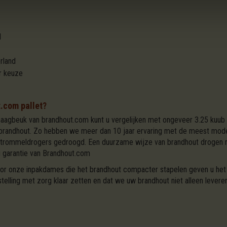
l
rland
r keuze
t.com pallet?
haagbeuk van brandhout.com kunt u vergelijken met ongeveer 3.25 kuub 
it brandhout. Zo hebben we meer dan 10 jaar ervaring met de meest mo
le trommeldrogers gedroogd. Een duurzame wijze van brandhout drogen me
og garantie van Brandhout.com
door onze inpakdames die het brandhout compacter stapelen geven u he
lling met zorg klaar zetten en dat we uw brandhout niet alleen lever