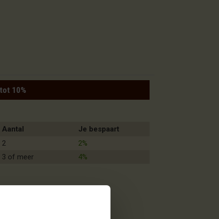
 tot 10%
Aantal
Je bespaart
2
2%
3 of meer
4%