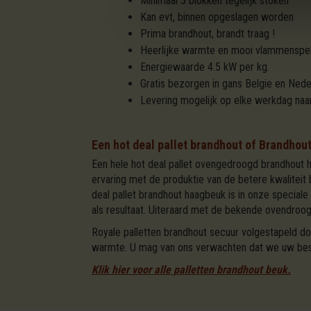
Minimaal 3 blokken tegelijk stoken
Kan evt, binnen opgeslagen worden
Prima brandhout, brandt traag !
Heerlijke warmte en mooi vlammenspe
Energiewaarde 4.5 kW per kg.
Gratis bezorgen in gans Belgie en Nede
Levering mogelijk op elke werkdag naa
Een hot deal pallet brandhout of Brandhou
Een hele hot deal pallet ovengedroogd brandhout 
ervaring met de produktie van de betere kwalite
deal pallet brandhout haagbeuk is in onze specia
als resultaat. Uiteraard met de bekende ovendro
Royale palletten brandhout secuur volgestapeld 
warmte. U mag van ons verwachten dat we uw beste
Klik hier voor alle palletten brandhout beuk.