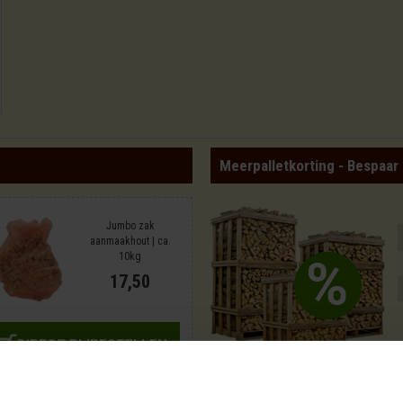
Meerpalletkorting - Bespaar
Jumbo zak
aanmaakhout | ca.
10kg
17,50
DIRECT BIJBESTELLEN