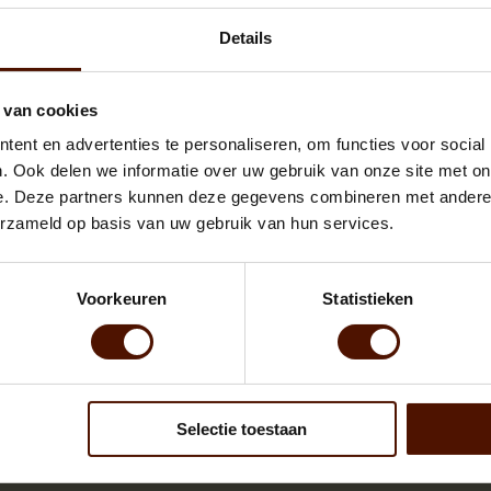
0,00
Details
DIRECT BIJBESTELLEN
 van cookies
ent en advertenties te personaliseren, om functies voor social
. Ook delen we informatie over uw gebruik van onze site met on
e. Deze partners kunnen deze gegevens combineren met andere i
erzameld op basis van uw gebruik van hun services.
outsoort die traag brandt. Zeer geschikt voor de grotere haarden en kac
Voorkeuren
Statistieken
 droog en proper brandhout dan is dit absoluut een aanrader!
euk kopen?
os aanmaakblokjes
Selectie toestaan
l techniek