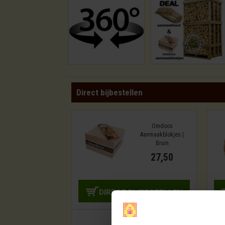
Direct bijbestellen
Omdoos
Aanmaakblokjes |
Bruin
27,50
DIRECT BIJBESTELLEN