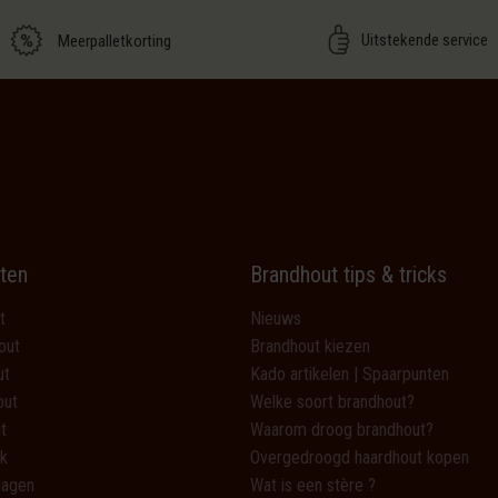
Uitstekende service
Meerpalletkorting
ten
Brandhout tips & tricks
t
Nieuws
out
Brandhout kiezen
ut
Kado artikelen | Spaarpunten
out
Welke soort brandhout?
t
Waarom droog brandhout?
k
Overgedroogd haardhout kopen
lagen
Wat is een stère ?