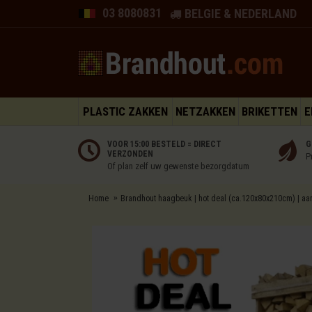
03 8080831
BELGIE & NEDERLAND
PLASTIC ZAKKEN
NETZAKKEN
BRIKETTEN
E
VOOR 15:00 BESTELD = DIRECT
G
VERZONDEN
P
Of plan zelf uw gewenste bezorgdatum
Home
Brandhout haagbeuk | hot deal (ca.120x80x210cm) | a