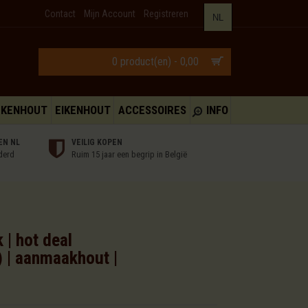
Contact
Mijn Account
Registreren
NL
0 product(en) - 0,00
UKENHOUT
EIKENHOUT
ACCESSOIRES
INFO
EN NL
VEILIG KOPEN
derd
Ruim 15 jaar een begrip in België
| hot deal
 | aanmaakhout |