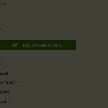
5 cm.
d
IN MIJN WINKELWAGEN
m
pallet
met Track Trace
trouwd
waliteit