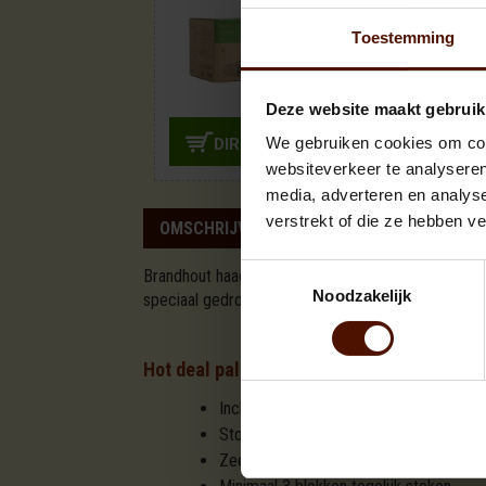
Doos | Aanmaak
houtkrullen
Toestemming
19,95
Deze website maakt gebruik
We gebruiken cookies om cont
DIRECT BIJBESTELLEN
websiteverkeer te analyseren
media, adverteren en analys
verstrekt of die ze hebben v
OMSCHRIJVING
SPECIFICATIES
Toestemmingsselectie
Brandhout haagbeuk is een prima, taaie en harde h
Noodzakelijk
speciaal gedroogd in trommeldrogers. Wilt u mooi
Hot deal pallet gedroogd brandhout haagb
Inclusief 5 zakken aanmaakhout en do
Stookklaar, dus direct te gebruiken
Zeer proper door nieuwe droog tromme