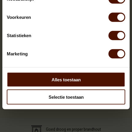
Aantal netzakken
: 108 stuks
Voorkeuren
Formaat pallet
: ca. 120x80x210 cm
Netzakken
: ca. 22 liter per stuk
Statistieken
Droogtegraad
: Ovengedroogd (≤20% vocht)
Toepassing
: Geschikt voor open haard, houtkachel,
vuurkorf, hottub of pizzaoven
Marketing
Voor wie is dit geschikt?
Berkenhout is perfect voor
sfeerstokers
,
gezellige
avonden bij het vuur
, en als
aanmaakhout in combinatie
Alles toestaan
met zwaardere houtsoorten
. Ook ideaal voor gebruikers die
snel resultaat willen zonder lang te wachten.
Selectie toestaan
Goed droog en proper brandhout