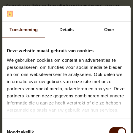
Op zoek naar
licht en levendig brandhout
dat snel vlam vat
en een sfeervol vuur geeft? Dan is
berkenhout
precies wat je
nodig hebt. Deze royale pallet van ca. 120x80x210 cm bevat
108 netzakken ovengedroogd berkenhout
: schoon, licht en
Toestemming
Details
Over
direct klaar voor gebruik.
Waarom kiezen voor berkenhout?
Deze website maakt gebruik van cookies
Snelle ontbranding
: ideaal om snel warmte te
We gebruiken cookies om content en advertenties te
creëren of een vuur op gang te helpen.
personaliseren, om functies voor social media te bieden
Schone, heldere vlam
: geliefd om zijn mooie
en om ons websiteverkeer te analyseren. Ook delen we
blauwe vlammen en minimale rookontwikkeling.
informatie over uw gebruik van onze site met onze
Aangename geur
: brandt met een milde, zoete
partners voor social media, adverteren en analyse. Deze
geur – perfect voor sfeer én warmte.
partners kunnen deze gegevens combineren met andere
Ovengedroogd & direct te gebruiken
: met een
informatie die u aan ze heeft verstrekt of die ze hebben
vochtpercentage onder de 20%.
verzameld op basis van uw gebruik van hun services.
Productspecificaties:
Toestemmingsselectie
Noodzakelijk
Houtsoort
: Berk