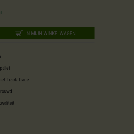
d
IN MIJN WINKELWAGEN
m
pallet
met Track Trace
trouwd
waliteit