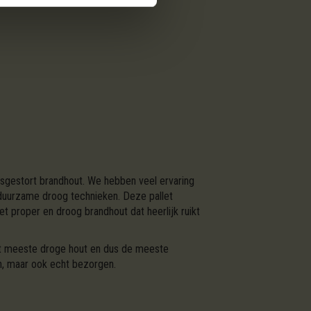
osgestort brandhout. We hebben veel ervaring
duurzame droog technieken. Deze pallet
 proper en droog brandhout dat heerlijk ruikt
et meeste droge hout en dus de meeste
n, maar ook echt bezorgen.