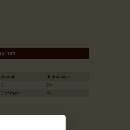
 tot 10%
Aantal
Je bespaart
2
2%
3 of meer
4%