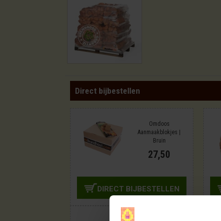
Direct bijbestellen
Omdoos
Aanmaakblokjes |
Bruin
27,50
DIRECT BIJBESTELLEN