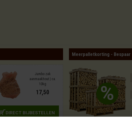
Meerpalletkorting - Bespaar
Jumbo zak
aanmaakhout | ca.
10kg
17,50
DIRECT BIJBESTELLEN