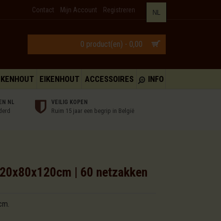
Contact
Mijn Account
Registreren
NL
0 product(en) - 0,00
UKENHOUT
EIKENHOUT
ACCESSOIRES
INFO
EN NL
VEILIG KOPEN
derd
Ruim 15 jaar een begrip in België
.120x80x120cm | 60 netzakken
cm.