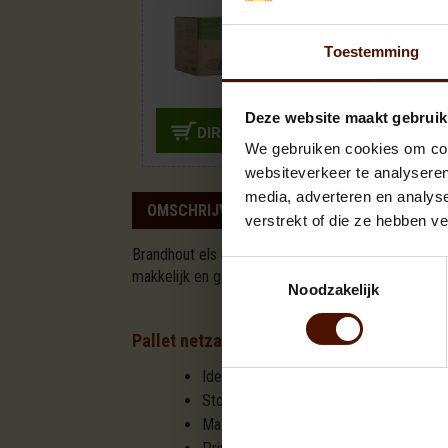
Doos | Aanmaak
houtkrullen
19,95
Toestemming
Deze website maakt gebruik
DIRECT BIJBESTELLEN
We gebruiken cookies om cont
websiteverkeer te analyseren
media, adverteren en analys
OMSCHRIJVING
SPECIFICATIES
verstrekt of die ze hebben v
Brandhout els is een prima, zachte houtsoort dat m
Toestemmingsselectie
makkelijk en geeft een snelle warmte. Deze palle
Noodzakelijk
Pallet netzakken brandhout els ovengedr
Ideaal brandhout voor speksteenkachel
Stookklaar, direct te gebruiken
Maximaal 3 blokken tegelijk stoken