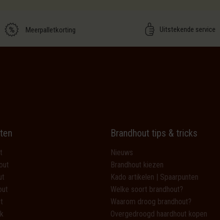
Uitstekende service
Meerpalletkorting
ten
Brandhout tips & tricks
t
Nieuws
out
Brandhout kiezen
ut
Kado artikelen | Spaarpunten
out
Welke soort brandhout?
t
Waarom droog brandhout?
k
Overgedroogd haardhout kopen