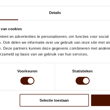
0,00
Details
DIRECT BIJBESTELLEN
 van cookies
ent en advertenties te personaliseren, om functies voor social
. Ook delen we informatie over uw gebruik van onze site met on
e. Deze partners kunnen deze gegevens combineren met andere i
erzameld op basis van uw gebruik van hun services.
akkelijk brandt, niet "spat" en zeer geschikt is voor kleinere haarden 
t netzakken bevat 60 netzakken
Voorkeuren
Statistieken
oogd kopen?
s
Selectie toestaan