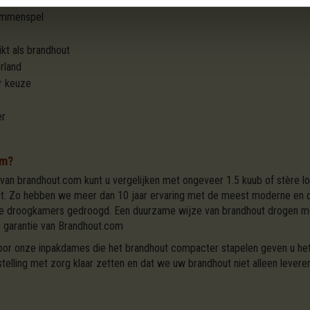
" niet!
lammenspel
ikt als brandhout
rland
r keuze
er
om?
van brandhout.com kunt u vergelijken met ongeveer 1.5 kuub of stère l
out. Zo hebben we meer dan 10 jaar ervaring met de meest moderne en 
kte droogkamers gedroogd. Een duurzame wijze van brandhout drogen met
g garantie van Brandhout.com
 door onze inpakdames die het brandhout compacter stapelen geven u h
lling met zorg klaar zetten en dat we uw brandhout niet alleen levere