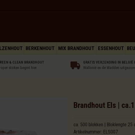
LZENHOUT
BERKENHOUT
MIX BRANDHOUT
ESSENHOUT
BE
REEN & CLEAN BRANDHOUT
GRATIS VERZENDING IN BELGIË 
roper stoken begint hier
Wallonië en de Wadden uitgezon
Brandhout Els | ca
ca. 500 blokken | Bloklengte 25 
Artikelnummer:
ELS007