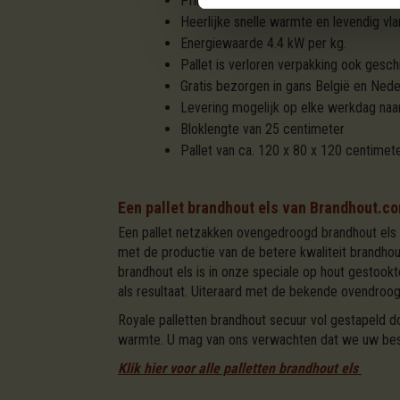
Prima brandhout, brandt makkelijk, "spat
Heerlijke snelle warmte en levendig v
Energiewaarde 4.4 kW per kg.
Pallet is verloren verpakking ook gesch
Gratis bezorgen in gans België en Nede
Levering mogelijk op elke werkdag naa
Bloklengte van 25 centimeter
Pallet van ca. 120 x 80 x 120 centimet
Een pallet brandhout els van Brandhout.c
Een pallet netzakken ovengedroogd brandhout els 
met de productie van de betere kwaliteit brandh
brandhout els is in onze speciale op hout gestoo
als resultaat. Uiteraard met de bekende ovendroo
Royale palletten brandhout secuur vol gestapeld
warmte. U mag van ons verwachten dat we uw beste
Klik hier voor alle palletten brandhout els