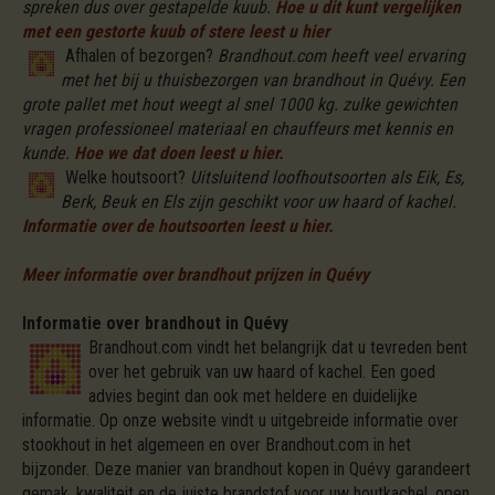
spreken dus over gestapelde kuub.
Hoe u dit kunt vergelijken
met een gestorte kuub of stere leest u hier
Afhalen of bezorgen?
Brandhout.com heeft veel ervaring
met het bij u thuisbezorgen van brandhout in Quévy. Een
grote pallet met hout weegt al snel 1000 kg. zulke gewichten
vragen professioneel materiaal en chauffeurs met kennis en
kunde.
Hoe we dat doen leest u hier.
Welke houtsoort?
Uitsluitend loofhoutsoorten als Eik, Es,
Berk, Beuk en Els zijn geschikt voor uw haard of kachel.
Informatie over de houtsoorten leest u hier.
Meer informatie over brandhout prijzen in Quévy
Informatie over brandhout in Quévy
Brandhout.com vindt het belangrijk dat u tevreden bent
over het gebruik van uw haard of kachel. Een goed
advies begint dan ook met heldere en duidelijke
informatie. Op onze website vindt u uitgebreide informatie over
stookhout in het algemeen en over Brandhout.com in het
bijzonder. Deze manier van brandhout kopen in Quévy garandeert
gemak, kwaliteit en de juiste brandstof voor uw houtkachel, open