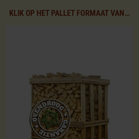
KLIK OP HET PALLET FORMAAT VAN UW KEUZE VOOR DE BESCHIKBARE ASSORTIMENTEN