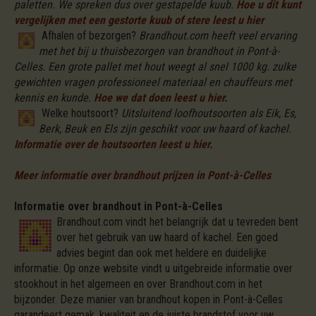
paletten. We spreken dus over gestapelde kuub.
Hoe u dit kunt
vergelijken met een gestorte kuub of stere leest u hier
Afhalen of bezorgen?
Brandhout.com heeft veel ervaring
met het bij u thuisbezorgen van brandhout in Pont-à-
Celles. Een grote pallet met hout weegt al snel 1000 kg. zulke
gewichten vragen professioneel materiaal en chauffeurs met
kennis en kunde.
Hoe we dat doen leest u hier.
Welke houtsoort?
Uitsluitend loofhoutsoorten als Eik, Es,
Berk, Beuk en Els zijn geschikt voor uw haard of kachel.
Informatie over de houtsoorten leest u hier.
Meer informatie over brandhout prijzen in Pont-à-Celles
Informatie over brandhout in Pont-à-Celles
Brandhout.com vindt het belangrijk dat u tevreden bent
over het gebruik van uw haard of kachel. Een goed
advies begint dan ook met heldere en duidelijke
informatie. Op onze website vindt u uitgebreide informatie over
stookhout in het algemeen en over Brandhout.com in het
bijzonder. Deze manier van brandhout kopen in Pont-à-Celles
garandeert gemak, kwaliteit en de juiste brandstof voor uw