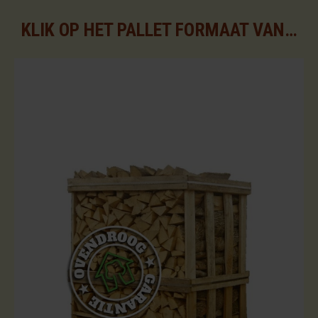
KLIK OP HET PALLET FORMAAT VAN UW KEUZE VOOR DE BESCHIKBARE ASSORTIMENTEN