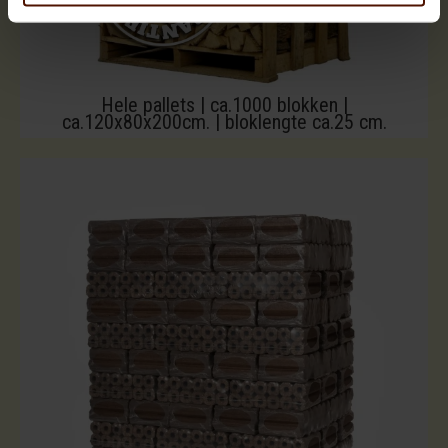
Hele pallets | ca.1000 blokken |
ca.120x80x200cm. | bloklengte ca.25 cm.