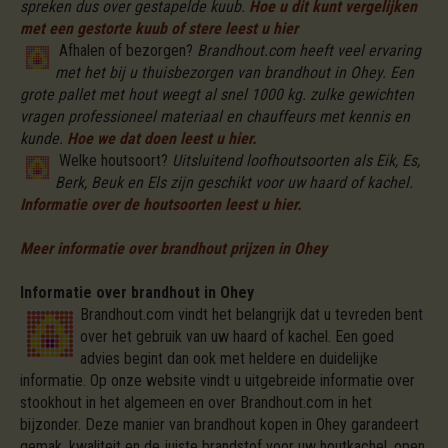
spreken dus over gestapelde kuub.
Hoe u dit kunt vergelijken
met een gestorte kuub of stere leest u hier
Afhalen of bezorgen?
Brandhout.com heeft veel ervaring
met het bij u thuisbezorgen van brandhout in Ohey. Een
grote pallet met hout weegt al snel 1000 kg. zulke gewichten
vragen professioneel materiaal en chauffeurs met kennis en
kunde.
Hoe we dat doen leest u hier.
Welke houtsoort?
Uitsluitend loofhoutsoorten als Eik, Es,
Berk, Beuk en Els zijn geschikt voor uw haard of kachel.
Informatie over de houtsoorten leest u hier.
Meer informatie over brandhout prijzen in Ohey
Informatie over brandhout in Ohey
Brandhout.com vindt het belangrijk dat u tevreden bent
over het gebruik van uw haard of kachel. Een goed
advies begint dan ook met heldere en duidelijke
informatie. Op onze website vindt u uitgebreide informatie over
stookhout in het algemeen en over Brandhout.com in het
bijzonder. Deze manier van brandhout kopen in Ohey garandeert
gemak, kwaliteit en de juiste brandstof voor uw houtkachel, open