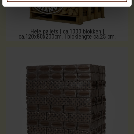
Hele pallets | ca.1000 blokken |
ca.120x80x200cm. | bloklengte ca.25 cm.