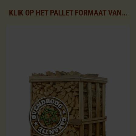
KLIK OP HET PALLET FORMAAT VAN UW KEUZE VOOR DE BESCHIKBARE ASSORTIMENTEN