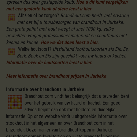
spreken dus over gestapelde kuub.
Hoe u dit kunt vergelijken
met een gestorte kuub of stere leest u hier
Afhalen of bezorgen?
Brandhout.com heeft veel ervaring
met het bij u thuisbezorgen van brandhout in Jurbeke.
Een grote pallet met hout weegt al snel 1000 kg. zulke
gewichten vragen professioneel materiaal en chauffeurs met
kennis en kunde.
Hoe we dat doen leest u hier.
Welke houtsoort?
Uitsluitend loofhoutsoorten als Eik, Es,
Berk, Beuk en Els zijn geschikt voor uw haard of kachel.
Informatie over de houtsoorten leest u hier.
Meer informatie over brandhout prijzen in Jurbeke
Informatie over brandhout in Jurbeke
Brandhout.com vindt het belangrijk dat u tevreden bent
over het gebruik van uw haard of kachel. Een goed
advies begint dan ook met heldere en duidelijke
informatie. Op onze website vindt u uitgebreide informatie over
stookhout in het algemeen en over Brandhout.com in het
bijzonder. Deze manier van brandhout kopen in Jurbeke
garandeert gemak, kwaliteit en de juiste brandstof voor uw