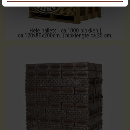
Hele pallets | ca.1000 blokken |
ca.120x80x200cm. | bloklengte ca.25 cm.