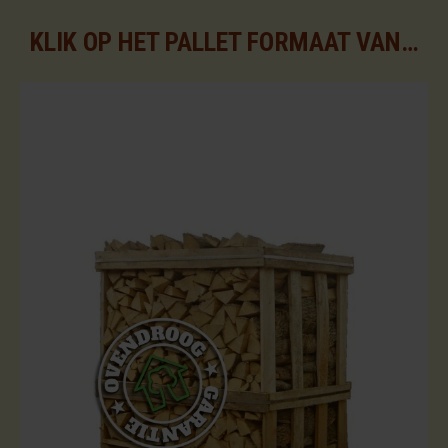
KLIK OP HET PALLET FORMAAT VAN UW KEUZE VOOR DE BESCHIKBARE ASSORTIMENTEN