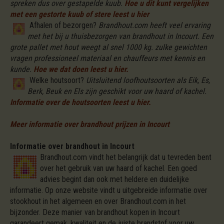
spreken dus over gestapelde kuub.
Hoe u dit kunt vergelijken
met een gestorte kuub of stere leest u hier
Afhalen of bezorgen?
Brandhout.com heeft veel ervaring
met het bij u thuisbezorgen van brandhout in Incourt. Een
grote pallet met hout weegt al snel 1000 kg. zulke gewichten
vragen professioneel materiaal en chauffeurs met kennis en
kunde.
Hoe we dat doen leest u hier.
Welke houtsoort?
Uitsluitend loofhoutsoorten als Eik, Es,
Berk, Beuk en Els zijn geschikt voor uw haard of kachel.
Informatie over de houtsoorten leest u hier.
Meer informatie over brandhout prijzen in Incourt
Informatie over brandhout in Incourt
Brandhout.com vindt het belangrijk dat u tevreden bent
over het gebruik van uw haard of kachel. Een goed
advies begint dan ook met heldere en duidelijke
informatie. Op onze website vindt u uitgebreide informatie over
stookhout in het algemeen en over Brandhout.com in het
bijzonder. Deze manier van brandhout kopen in Incourt
garandeert gemak, kwaliteit en de juiste brandstof voor uw