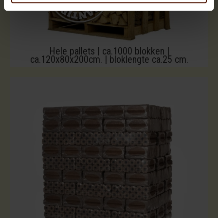
Hele pallets | ca.1000 blokken |
ca.120x80x200cm. | bloklengte ca.25 cm.