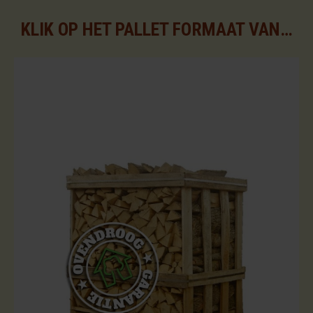
KLIK OP HET PALLET FORMAAT VAN UW KEUZE VOOR DE BESCHIKBARE ASSORTIMENTEN