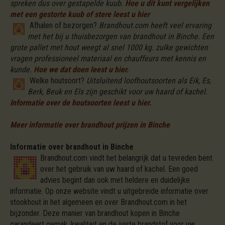
spreken dus over gestapelde kuub.
Hoe u dit kunt vergelijken
met een gestorte kuub of stere leest u hier
Afhalen of bezorgen?
Brandhout.com heeft veel ervaring
met het bij u thuisbezorgen van brandhout in Binche. Een
grote pallet met hout weegt al snel 1000 kg. zulke gewichten
vragen professioneel materiaal en chauffeurs met kennis en
kunde.
Hoe we dat doen leest u hier.
Welke houtsoort?
Uitsluitend loofhoutsoorten als Eik, Es,
Berk, Beuk en Els zijn geschikt voor uw haard of kachel.
Informatie over de houtsoorten leest u hier.
Meer informatie over brandhout prijzen in Binche
Informatie over brandhout in Binche
Brandhout.com vindt het belangrijk dat u tevreden bent
over het gebruik van uw haard of kachel. Een goed
advies begint dan ook met heldere en duidelijke
informatie. Op onze website vindt u uitgebreide informatie over
stookhout in het algemeen en over Brandhout.com in het
bijzonder. Deze manier van brandhout kopen in Binche
garandeert gemak, kwaliteit en de juiste brandstof voor uw