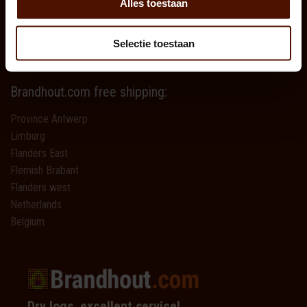
Alles toestaan
Why dry wood ?
Kiln dried firewood
Selectie toestaan
How much wood in a pallet?
De haard aansteken
Brandhout.com free shipping:
Province Antwerp
Limburg
Flanders East
Flemish Brabant
Flanders west
Netherlands
Belgium
Dry logs, excellent service!