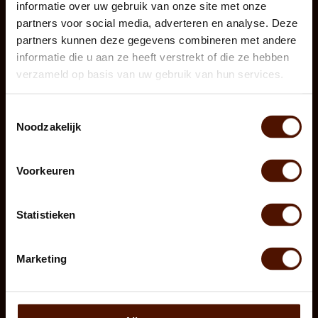
Terms & conditions
informatie over uw gebruik van onze site met onze
What type of wood ?
partners voor social media, adverteren en analyse. Deze
Frequentely asked questions
partners kunnen deze gegevens combineren met andere
Firewood delivery
informatie die u aan ze heeft verstrekt of die ze hebben
verzameld op basis van uw gebruik van hun services.
Products
Oak
Toestemmingsselectie
Beech
Noodzakelijk
Ash
Birch
Voorkeuren
Red Alder
Beech wood
Statistieken
Wood storage
Firewood choice
Marketing
Firewood information
How to select the right firewood
What type of wood ?