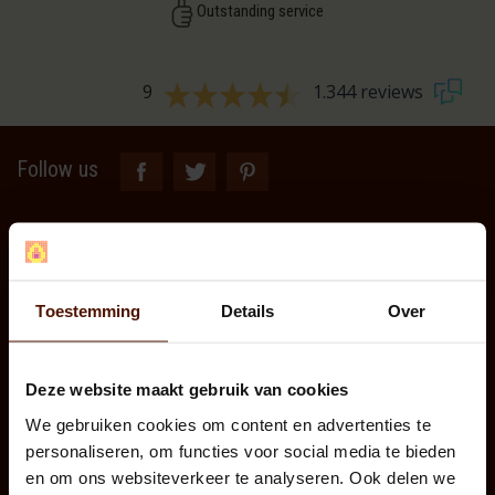
Outstanding service
9
1.344 reviews
Follow us
Toestemming
Details
Over
Customer service
Customer service
Contact Us
Deze website maakt gebruik van cookies
About Us
We gebruiken cookies om content en advertenties te
how to order firewood
personaliseren, om functies voor social media te bieden
Privacy Policy
en om ons websiteverkeer te analyseren. Ook delen we