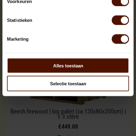
Voorkeuren
Statistieken
Marketing
Alles toestaan
Selectie toestaan
Beech firewood | big pallet (ca.120x80x200cm) |
± 3 stère
€449.00