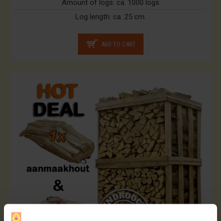
Amount of logs:
ca. 1000 logs
Log length:
ca. 25 cm.
ADD TO CART