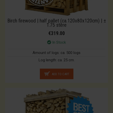
Birch firewood | half pallet (ca.120x80x120cm) | ±
1.75 stère
€319.00
In Stock
Amount of logs:
ca. 500 logs
Log length:
ca. 25 cm.
ADD TO CART