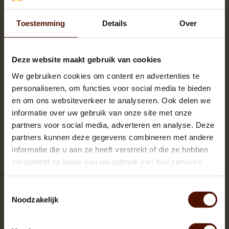
Toestemming
Details
Over
Deze website maakt gebruik van cookies
Birch firewood | big pallet (ca.120x80x200cm) |
kiddlings | firestarters
We gebruiken cookies om content en advertenties te
€469.00
personaliseren, om functies voor social media te bieden
en om ons websiteverkeer te analyseren. Ook delen we
In Stock
informatie over uw gebruik van onze site met onze
partners voor social media, adverteren en analyse. Deze
Amount of logs:
ca. 1000 logs
partners kunnen deze gegevens combineren met andere
Log length:
ca. 25 cm.
informatie die u aan ze heeft verstrekt of die ze hebben
verzameld op basis van uw gebruik van hun services.
ADD TO CART
Toestemmingsselectie
Noodzakelijk