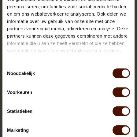
personaliseren, om functies voor social media te bieden
Product
BRIK027
Code
en om ons websiteverkeer te analyseren. Ook delen we
informatie over uw gebruik van onze site met onze
Measurements
partners voor social media, adverteren en analyse. Deze
Weight
partners kunnen deze gegevens combineren met andere
informatie die u aan ze heeft verstrekt of die ze hebben
Packing
verzameld op basis van uw gebruik van hun services.
Amount
108 packs 8,5 kg
of logs
Toestemmingsselectie
Log
ca. 10cm x 15cm
Noodzakelijk
length
Characteristics
Voorkeuren
Wood
specie
Statistieken
Marketing
Dry and clean firewood