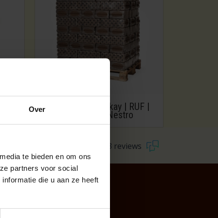
logs |
Briquettes | Pinikay | RUF |
Over
e 25
Bruinkool | Nestro
9
1.343 reviews
 media te bieden en om ons
ze partners voor social
nformatie die u aan ze heeft