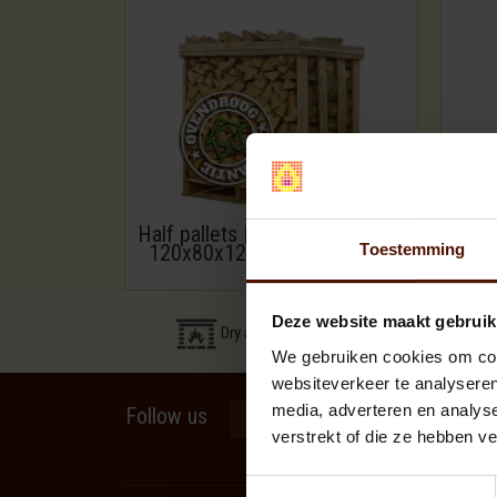
Half pallets | approx.500 logs |
Toestemming
120x80x120cm. | logsize 25
cm.
Deze website maakt gebruik
Dry and clean firewood
We gebruiken cookies om cont
websiteverkeer te analyseren
media, adverteren en analys
Follow us
verstrekt of die ze hebben v
Toestemmingsselectie