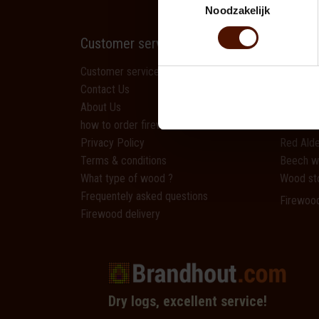
Noodzakelijk
Customer service
Produc
Customer service
Oak
Contact Us
Beech
About Us
Ash
how to order firewood
Birch
Privacy Policy
Red Alde
Terms & conditions
Beech 
What type of wood ?
Wood st
Frequentely asked questions
Firewoo
Firewood delivery
Dry logs, excellent service!