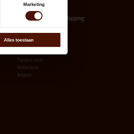
Marketing
Brandhout.com free shipping:
Province Antwerp
Limburg
Alles toestaan
Flanders East
Flemish Brabant
Flanders west
Netherlands
Belgium