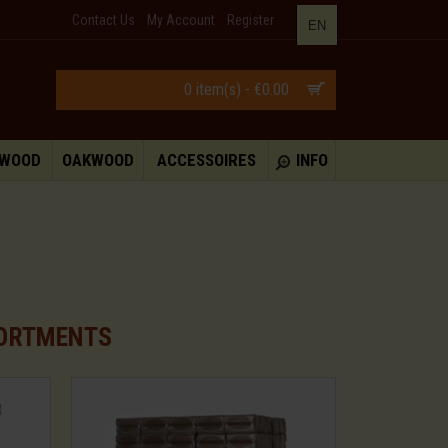
Contact Us
My Account
Register
EN
0 item(s) - €0.00
HWOOD
OAKWOOD
ACCESSOIRES
INFO
SORTMENTS