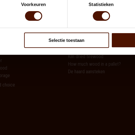
Voorkeuren
Statistieken
ts
Firewood information
How to select the right firewood
Selectie toestaan
What type of wood ?
Why dry wood ?
Kiln dried firewood
r
How much wood in a pallet?
wood
De haard aansteken
orage
d choice