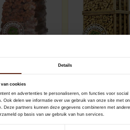
Big pallets | approx.1000 
Details
Bags | logsize 25 cm.
120x80x200cm. | logsiz
cm.
 van cookies
Outstanding service
Best price and quality
ent en advertenties te personaliseren, om functies voor social
. Ook delen we informatie over uw gebruik van onze site met on
e. Deze partners kunnen deze gegevens combineren met andere i
erzameld op basis van uw gebruik van hun services.