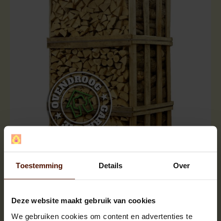
Big pallets | approx.1000 logs | 120x80x200cm. |
Toestemming
Details
Over
logsize 25 cm.
Deze website maakt gebruik van cookies
We gebruiken cookies om content en advertenties te