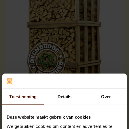
Big pallets | approx.1000 logs | 120x80x200cm. |
Toestemming
Details
Over
logsize 25 cm.
Deze website maakt gebruik van cookies
We gebruiken cookies om content en advertenties te