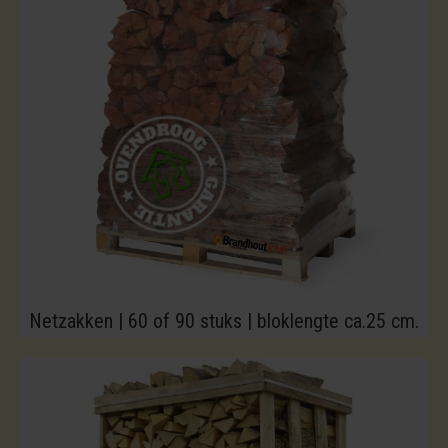
Netzakken | 60 of 90 stuks | bloklengte ca.25 cm.